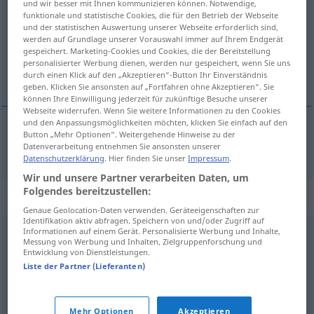
und wir besser mit Ihnen kommunizieren können. Notwendige,
funktionale und statistische Cookies, die für den Betrieb der Webseite
Übersicht aller Übersetzungen
und der statistischen Auswertung unserer Webseite erforderlich sind,
werden auf Grundlage unserer Vorauswahl immer auf Ihrem Endgerät
(Für mehr Details die Übersetzung anklicken/antippen)
gespeichert. Marketing-Cookies und Cookies, die der Bereitstellung
personalisierter Werbung dienen, werden nur gespeichert, wenn Sie uns
ljubakanje
durch einen Klick auf den „Akzeptieren“-Button Ihr Einverständnis
geben. Klicken Sie ansonsten auf „Fortfahren ohne Akzeptieren“. Sie
können Ihre Einwilligung jederzeit für zukünftige Besuche unserer
Webseite widerrufen. Wenn Sie weitere Informationen zu den Cookies
und den Anpassungsmöglichkeiten möchten, klicken Sie einfach auf den
Button „Mehr Optionen“. Weitergehende Hinweise zu der
ljubakanje
Liebelei
Datenverarbeitung entnehmen Sie ansonsten unserer
Datenschutzerklärung
. Hier finden Sie unser
Impressum
.
Wir und unsere Partner verarbeiten Daten, um
Folgendes bereitzustellen:
Synonyme für "Liebelei"
Genaue Geolocation-Daten verwenden. Geräteeigenschaften zur
Identifikation aktiv abfragen. Speichern von und/oder Zugriff auf
Informationen auf einem Gerät. Personalisierte Werbung und Inhalte,
Messung von Werbung und Inhalten, Zielgruppenforschung und
Seitensprung
,
Liebschaft
,
Affäre
,
Liebesaffäre
Entwicklung von Dienstleistungen.
(Hauptform)
,
Verhältnis
Liste der Partner (Lieferanten)
© OpenThesaurus.de
Mehr Optionen
Akzeptieren