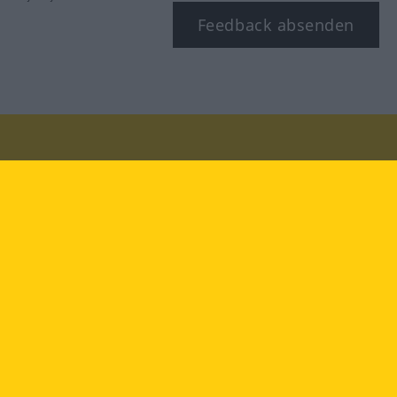
Feedback absenden
Besuchen Sie uns auf:
facebook
YouTube
Instagram
Langenscheidt
NUTZUNGSBEDINGUNGEN