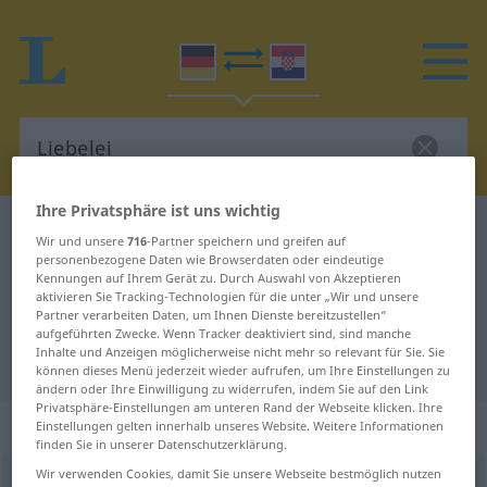
Ihre Privatsphäre ist uns wichtig
Deutsch-Kroatisch Wörterbuch
Liebelei
Wir und unsere
716
-Partner speichern und greifen auf
Deutsch-Kroatisch Übersetzung für
personenbezogene Daten wie Browserdaten oder eindeutige
Kennungen auf Ihrem Gerät zu. Durch Auswahl von Akzeptieren
"Liebelei"
aktivieren Sie Tracking-Technologien für die unter „Wir und unsere
Partner verarbeiten Daten, um Ihnen Dienste bereitzustellen“
aufgeführten Zwecke. Wenn Tracker deaktiviert sind, sind manche
Inhalte und Anzeigen möglicherweise nicht mehr so relevant für Sie. Sie
"Liebelei" Kroatisch Übersetzung
können dieses Menü jederzeit wieder aufrufen, um Ihre Einstellungen zu
ändern oder Ihre Einwilligung zu widerrufen, indem Sie auf den Link
Privatsphäre-Einstellungen am unteren Rand der Webseite klicken. Ihre
„Liebelei“
: Femininum
Einstellungen gelten innerhalb unseres Website. Weitere Informationen
finden Sie in unserer Datenschutzerklärung.
Wir verwenden Cookies, damit Sie unsere Webseite bestmöglich nutzen
Liebelei
f
<
Liebelei
;
-en
>