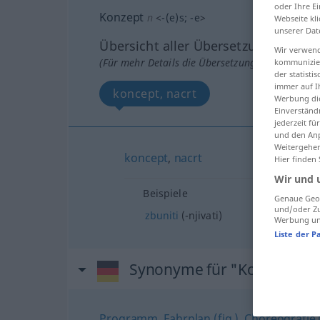
oder Ihre E
Konzept
n
<
-(e)s
;
-e
>
Webseite kli
unserer Dat
Übersicht aller Übersetzungen
Wir verwend
(Für mehr Details die Übersetzung anklicken/an
kommunizier
der statist
immer auf I
koncept, nacrt
Werbung die
Einverständ
jederzeit f
und den Anp
Weitergehen
koncept
,
nacrt
Hier finden
Wir und 
Beispiele
Genaue Geol
und/oder Zu
zbuniti
(-njivati)
Werbung und
Liste der P
Synonyme für "Konzept"
Programm
,
Fahrplan (fig.)
,
Choreografie (