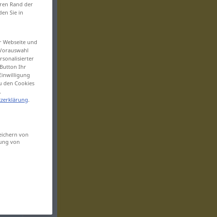
eren Rand der
den Sie in
er Webseite und
 Vorauswahl
sonalisierter
Button Ihr
Einwilligung
zu den Cookies
.
zerklärung
.
eichern von
sung von