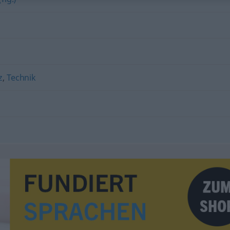
z
,
Technik