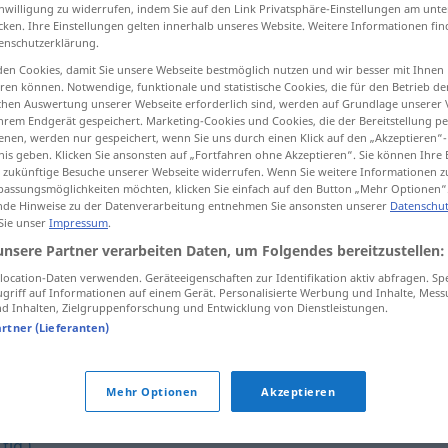
inwilligung zu widerrufen, indem Sie auf den Link Privatsphäre-Einstellungen am unt
cken. Ihre Einstellungen gelten innerhalb unseres Website. Weitere Informationen fin
enschutzerklärung.
en Cookies, damit Sie unsere Webseite bestmöglich nutzen und wir besser mit Ihnen
tippen)
en können. Notwendige, funktionale und statistische Cookies, die für den Betrieb d
ischen Auswertung unserer Webseite erforderlich sind, werden auf Grundlage unserer
hrem Endgerät gespeichert. Marketing-Cookies und Cookies, die der Bereitstellung per
nen, werden nur gespeichert, wenn Sie uns durch einen Klick auf den „Akzeptieren“-
nis geben. Klicken Sie ansonsten auf „Fortfahren ohne Akzeptieren“. Sie können Ihre 
ür zukünftige Besuche unserer Webseite widerrufen. Wenn Sie weitere Informationen 
assungsmöglichkeiten möchten, klicken Sie einfach auf den Button „Mehr Optionen“
de Hinweise zu der Datenverarbeitung entnehmen Sie ansonsten unserer
Datenschut
Konzept
 Sie unser
Impressum
.
unsere Partner verarbeiten Daten, um Folgendes bereitzustellen:
ocation-Daten verwenden. Geräteeigenschaften zur Identifikation aktiv abfragen. Sp
griff auf Informationen auf einem Gerät. Personalisierte Werbung und Inhalte, Mes
aus dem Konzept
bringen
 Inhalten, Zielgruppenforschung und Entwicklung von Dienstleistungen.
artner (Lieferanten)
Mehr Optionen
Akzeptieren
fig.)