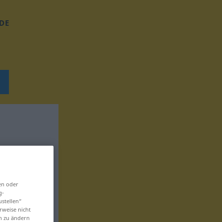
DE
en oder
g-
ustellen“
rweise nicht
en zu ändern