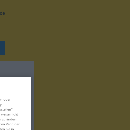
DE
en oder
g-
ustellen“
rweise nicht
en zu ändern
eren Rand der
den Sie in