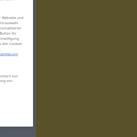
er Webseite und
 Vorauswahl
sonalisierter
Button Ihr
Einwilligung
zu den Cookies
.
zerklärung
.
eichern von
sung von