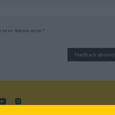
m Sie ein Häkchen setzen.*
Feedback absend
ook
YouTube
Instagram