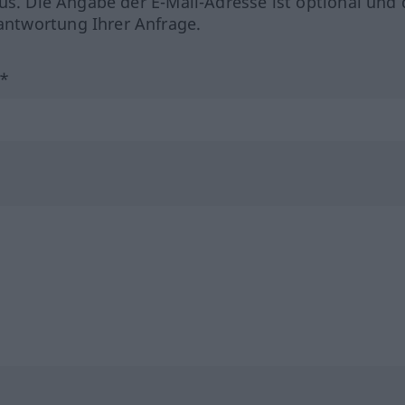
us. Die Angabe der E-Mail-Adresse ist optional und 
ntwortung Ihrer Anfrage.
?*