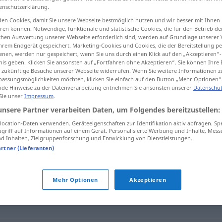
enschutzerklärung.
ssvorschläge
>
en Cookies, damit Sie unsere Webseite bestmöglich nutzen und wir besser mit Ihnen
en können. Notwendige, funktionale und statistische Cookies, die für den Betrieb d
ischen Auswertung unserer Webseite erforderlich sind, werden auf Grundlage unserer
tippen)
hrem Endgerät gespeichert. Marketing-Cookies und Cookies, die der Bereitstellung per
nen, werden nur gespeichert, wenn Sie uns durch einen Klick auf den „Akzeptieren“-
nis geben. Klicken Sie ansonsten auf „Fortfahren ohne Akzeptieren“. Sie können Ihre 
ür zukünftige Besuche unserer Webseite widerrufen. Wenn Sie weitere Informationen 
assungsmöglichkeiten möchten, klicken Sie einfach auf den Button „Mehr Optionen“
de Hinweise zu der Datenverarbeitung entnehmen Sie ansonsten unserer
Datenschut
 Sie unser
Impressum
.
Kompromissvorschlag
unsere Partner verarbeiten Daten, um Folgendes bereitzustellen:
ocation-Daten verwenden. Geräteeigenschaften zur Identifikation aktiv abfragen. Sp
griff auf Informationen auf einem Gerät. Personalisierte Werbung und Inhalte, Mes
 Inhalten, Zielgruppenforschung und Entwicklung von Dienstleistungen.
svorschlag"
artner (Lieferanten)
Mehr Optionen
Akzeptieren