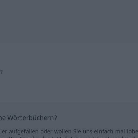
h?
ine Wörterbüchern?
hler aufgefallen oder wollen Sie uns einfach mal lob