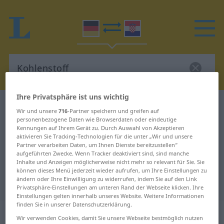
Ihre Privatsphäre ist uns wichtig
Deutsch-Kroatisch Wörterbuch
Kohlenstoff
Wir und unsere
716
-Partner speichern und greifen auf
Deutsch-Kroatisch Übersetzung für
personenbezogene Daten wie Browserdaten oder eindeutige
Kennungen auf Ihrem Gerät zu. Durch Auswahl von Akzeptieren
"Kohlenstoff"
aktivieren Sie Tracking-Technologien für die unter „Wir und unsere
Partner verarbeiten Daten, um Ihnen Dienste bereitzustellen“
aufgeführten Zwecke. Wenn Tracker deaktiviert sind, sind manche
Inhalte und Anzeigen möglicherweise nicht mehr so relevant für Sie. Sie
"Kohlenstoff" Kroatisch
können dieses Menü jederzeit wieder aufrufen, um Ihre Einstellungen zu
ändern oder Ihre Einwilligung zu widerrufen, indem Sie auf den Link
Übersetzung
Privatsphäre-Einstellungen am unteren Rand der Webseite klicken. Ihre
Einstellungen gelten innerhalb unseres Website. Weitere Informationen
finden Sie in unserer Datenschutzerklärung.
„Kohlenstoff“
: Maskulinum
Wir verwenden Cookies, damit Sie unsere Webseite bestmöglich nutzen