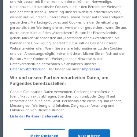
und wir besser mit Ihnen kommunizieren können. Notwendige,
funktionale und statistische Cookies, die für den Betrieb der Webseite
Kohlenstoff
m
<
-(e)s
;
-e
>
und der statistischen Auswertung unserer Webseite erforderlich sind,
werden auf Grundlage unserer Vorauswahl immer auf Ihrem Endgerät
Übersicht aller Übersetzungen
gespeichert. Marketing-Cookies und Cookies, die der Bereitstellung
personalisierter Werbung dienen, werden nur gespeichert, wenn Sie uns
(Für mehr Details die Übersetzung anklicken/antippen)
durch einen Klick auf den „Akzeptieren“-Button Ihr Einverständnis
geben. Klicken Sie ansonsten auf „Fortfahren ohne Akzeptieren“. Sie
ugljik
können Ihre Einwilligung jederzeit für zukünftige Besuche unserer
Webseite widerrufen. Wenn Sie weitere Informationen zu den Cookies
und den Anpassungsmöglichkeiten möchten, klicken Sie einfach auf den
Button „Mehr Optionen“. Weitergehende Hinweise zu der
Datenverarbeitung entnehmen Sie ansonsten unserer
Datenschutzerklärung
. Hier finden Sie unser
Impressum
.
ugljik
Kohlenstoff
CHEM
Wir und unsere Partner verarbeiten Daten, um
Folgendes bereitzustellen:
Genaue Geolocation-Daten verwenden. Geräteeigenschaften zur
Synonyme für "Kohlenstoff"
Identifikation aktiv abfragen. Speichern von und/oder Zugriff auf
Informationen auf einem Gerät. Personalisierte Werbung und Inhalte,
Messung von Werbung und Inhalten, Zielgruppenforschung und
Entwicklung von Dienstleistungen.
C (Symbol)
Liste der Partner (Lieferanten)
© OpenThesaurus.de
Mehr Optionen
Akzeptieren