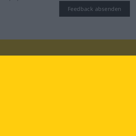
Feedback absenden
Besuchen Sie uns auf:
facebook
YouTube
Instagram
Langenscheidt
NUTZUNGSBEDINGUNGEN