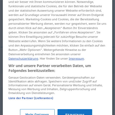
und wir besser mit Ihnen kommunizieren können. Notwendige,
funktionale und statistische Cookies, die für den Betrieb der Webseite
Katzenjammer
m
<
-s
>
und der statistischen Auswertung unserer Webseite erforderlich sind,
werden auf Grundlage unserer Vorauswahl immer auf Ihrem Endgerät
Übersicht aller Übersetzungen
gespeichert. Marketing-Cookies und Cookies, die der Bereitstellung
(Für mehr Details die Übersetzung anklicken/antippen)
personalisierter Werbung dienen, werden nur gespeichert, wenn Sie uns
durch einen Klick auf den „Akzeptieren“-Button Ihr Einverständnis
geben. Klicken Sie ansonsten auf „Fortfahren ohne Akzeptieren“. Sie
mamurluk
können Ihre Einwilligung jederzeit für zukünftige Besuche unserer
Webseite widerrufen. Wenn Sie weitere Informationen zu den Cookies
und den Anpassungsmöglichkeiten möchten, klicken Sie einfach auf den
Button „Mehr Optionen“. Weitergehende Hinweise zu der
Datenverarbeitung entnehmen Sie ansonsten unserer
Datenschutzerklärung
. Hier finden Sie unser
Impressum
.
mamurluk
Katzenjammer
Wir und unsere Partner verarbeiten Daten, um
Folgendes bereitzustellen:
Genaue Geolocation-Daten verwenden. Geräteeigenschaften zur
Synonyme für "Katzenjammer"
Identifikation aktiv abfragen. Speichern von und/oder Zugriff auf
Informationen auf einem Gerät. Personalisierte Werbung und Inhalte,
Messung von Werbung und Inhalten, Zielgruppenforschung und
Entwicklung von Dienstleistungen.
Kater (ugs.)
,
Schädel (ugs.)
Liste der Partner (Lieferanten)
Ernüchterung
,
Enttäuschung
,
Dämpfer (ugs.)
Mehr Optionen
Akzeptieren