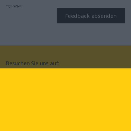
*Pflichtfeld
Feedback absenden
Besuchen Sie uns auf:
facebook
YouTube
Instagram
Langenscheidt
NUTZUNGSBEDINGUNGEN