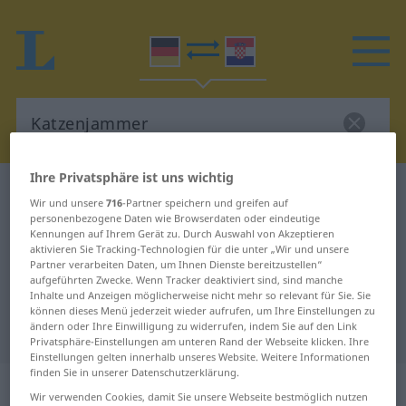
Ihre Privatsphäre ist uns wichtig
Deutsch-Kroatisch Wörterbuch
Katzenjammer
Wir und unsere
716
-Partner speichern und greifen auf
Deutsch-Kroatisch Übersetzung für
personenbezogene Daten wie Browserdaten oder eindeutige
Kennungen auf Ihrem Gerät zu. Durch Auswahl von Akzeptieren
"Katzenjammer"
aktivieren Sie Tracking-Technologien für die unter „Wir und unsere
Partner verarbeiten Daten, um Ihnen Dienste bereitzustellen“
aufgeführten Zwecke. Wenn Tracker deaktiviert sind, sind manche
Inhalte und Anzeigen möglicherweise nicht mehr so relevant für Sie. Sie
"Katzenjammer" Kroatisch
können dieses Menü jederzeit wieder aufrufen, um Ihre Einstellungen zu
ändern oder Ihre Einwilligung zu widerrufen, indem Sie auf den Link
Übersetzung
Privatsphäre-Einstellungen am unteren Rand der Webseite klicken. Ihre
Einstellungen gelten innerhalb unseres Website. Weitere Informationen
finden Sie in unserer Datenschutzerklärung.
„Katzenjammer“
: Maskulinum
Wir verwenden Cookies, damit Sie unsere Webseite bestmöglich nutzen