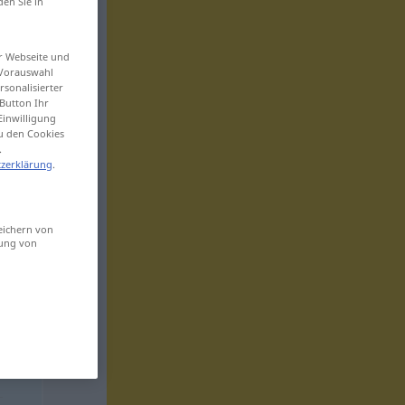
den Sie in
er Webseite und
 Vorauswahl
sonalisierter
Button Ihr
Einwilligung
zu den Cookies
.
zerklärung
.
eichern von
sung von