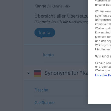
Webseite kli
unserer Dat
Kanne
f
<
Kanne
;
-n
>
Wir verwend
Übersicht aller Übersetzungen
kommunizier
der statist
(Für mehr Details die Übersetzung anklicken/an
immer auf I
Werbung die
kanta
Einverständ
jederzeit f
und den Anp
Weitergehen
Hier finden
kanta
Wir und 
Genaue Geol
und/oder Zu
Werbung und
Synonyme für "Kanne"
Liste der P
Flasche
Gießkanne