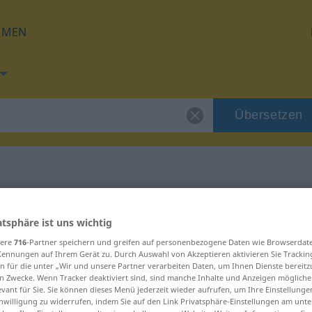
HMEN
Übersetzen
g für "Kanne"
atsphäre ist uns wichtig
sere
716
-Partner speichern und greifen auf personenbezogene Daten wie Browserdat
g
Kennungen auf Ihrem Gerät zu. Durch Auswahl von Akzeptieren aktivieren Sie Trackin
n für die unter „Wir und unsere Partner verarbeiten Daten, um Ihnen Dienste bereitz
n Zwecke. Wenn Tracker deaktiviert sind, sind manche Inhalte und Anzeigen mögliche
evant für Sie. Sie können dieses Menü jederzeit wieder aufrufen, um Ihre Einstellung
inwilligung zu widerrufen, indem Sie auf den Link Privatsphäre-Einstellungen am unt