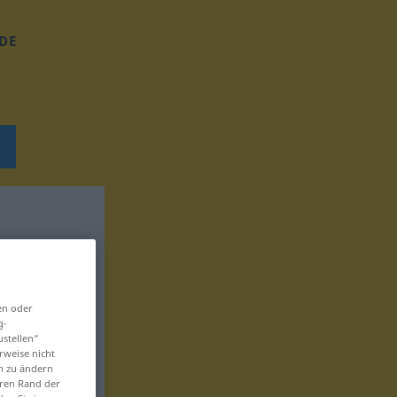
DE
en oder
g-
ustellen“
rweise nicht
en zu ändern
eren Rand der