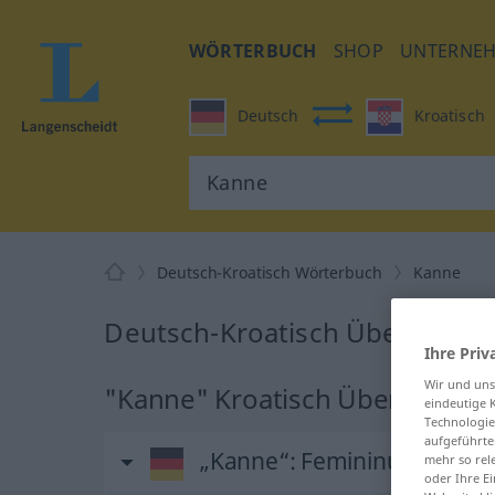
WÖRTERBUCH
SHOP
UNTERNE
Deutsch
Kroatisch
Deutsch-Kroatisch Wörterbuch
Kanne
Deutsch-Kroatisch Übersetzun
Ihre Priv
Wir und un
"Kanne" Kroatisch Übersetzun
eindeutige 
Technologie
aufgeführte
„Kanne“
: Femininum
mehr so rel
oder Ihre E