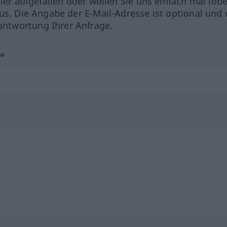
hler aufgefallen oder wollen Sie uns einfach mal lob
us. Die Angabe der E-Mail-Adresse ist optional und 
ntwortung Ihrer Anfrage.
?*