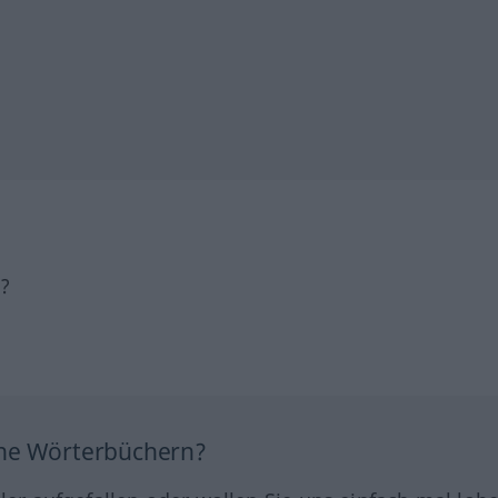
h?
ine Wörterbüchern?