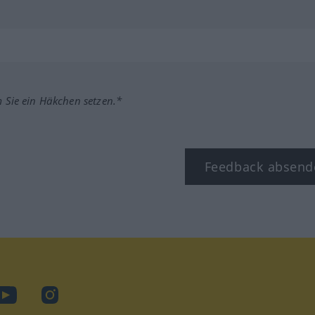
m Sie ein Häkchen setzen.*
Feedback absend
ook
YouTube
Instagram