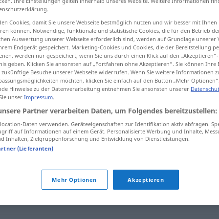
cken. Ihre Einstellungen gelten innerhalb unseres Website. Weitere Informationen fin
enschutzerklärung.
en Cookies, damit Sie unsere Webseite bestmöglich nutzen und wir besser mit Ihnen
en können. Notwendige, funktionale und statistische Cookies, die für den Betrieb d
ischen Auswertung unserer Webseite erforderlich sind, werden auf Grundlage unserer
tippen)
hrem Endgerät gespeichert. Marketing-Cookies und Cookies, die der Bereitstellung per
nen, werden nur gespeichert, wenn Sie uns durch einen Klick auf den „Akzeptieren“-
nis geben. Klicken Sie ansonsten auf „Fortfahren ohne Akzeptieren“. Sie können Ihre 
ür zukünftige Besuche unserer Webseite widerrufen. Wenn Sie weitere Informationen 
assungsmöglichkeiten möchten, klicken Sie einfach auf den Button „Mehr Optionen“
de Hinweise zu der Datenverarbeitung entnehmen Sie ansonsten unserer
Datenschut
 Sie unser
Impressum
.
Kanne
unsere Partner verarbeiten Daten, um Folgendes bereitzustellen:
ocation-Daten verwenden. Geräteeigenschaften zur Identifikation aktiv abfragen. Sp
griff auf Informationen auf einem Gerät. Personalisierte Werbung und Inhalte, Mes
 Inhalten, Zielgruppenforschung und Entwicklung von Dienstleistungen.
artner (Lieferanten)
Mehr Optionen
Akzeptieren