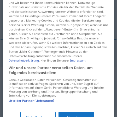
und wir besser mit Ihnen kommunizieren können. Notwendige,
funktionale und statistische Cookies, die für den Betrieb der Webseite
Übersicht aller Übersetzungen
und der statistischen Auswertung unserer Webseite erforderlich sind,
(Für mehr Details die Übersetzung anklicken/antippen)
werden auf Grundlage unserer Vorauswahl immer auf Ihrem Endgerät
gespeichert. Marketing-Cookies und Cookies, die der Bereitstellung
personalisierter Werbung dienen, werden nur gespeichert, wenn Sie uns
iritirati
durch einen Klick auf den „Akzeptieren“-Button Ihr Einverständnis
geben. Klicken Sie ansonsten auf „Fortfahren ohne Akzeptieren“. Sie
können Ihre Einwilligung jederzeit für zukünftige Besuche unserer
Webseite widerrufen. Wenn Sie weitere Informationen zu den Cookies
und den Anpassungsmöglichkeiten möchten, klicken Sie einfach auf den
Button „Mehr Optionen“. Weitergehende Hinweise zu der
iritirati
irritieren
Datenverarbeitung entnehmen Sie ansonsten unserer
Datenschutzerklärung
. Hier finden Sie unser
Impressum
.
Wir und unsere Partner verarbeiten Daten, um
Synonyme für "irritieren"
Folgendes bereitzustellen:
Genaue Geolocation-Daten verwenden. Geräteeigenschaften zur
Identifikation aktiv abfragen. Speichern von und/oder Zugriff auf
Informationen auf einem Gerät. Personalisierte Werbung und Inhalte,
verwunderlich (finden)
Messung von Werbung und Inhalten, Zielgruppenforschung und
Entwicklung von Dienstleistungen.
Liste der Partner (Lieferanten)
ablenken
,
verunsichern
,
stören
,
verwirren