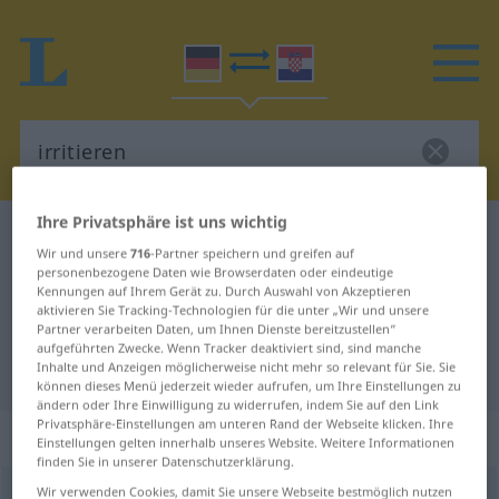
Ihre Privatsphäre ist uns wichtig
Deutsch-Kroatisch Wörterbuch
irritieren
Wir und unsere
716
-Partner speichern und greifen auf
Deutsch-Kroatisch Übersetzung für
personenbezogene Daten wie Browserdaten oder eindeutige
Kennungen auf Ihrem Gerät zu. Durch Auswahl von Akzeptieren
"irritieren"
aktivieren Sie Tracking-Technologien für die unter „Wir und unsere
Partner verarbeiten Daten, um Ihnen Dienste bereitzustellen“
aufgeführten Zwecke. Wenn Tracker deaktiviert sind, sind manche
Inhalte und Anzeigen möglicherweise nicht mehr so relevant für Sie. Sie
"irritieren" Kroatisch Übersetzung
können dieses Menü jederzeit wieder aufrufen, um Ihre Einstellungen zu
ändern oder Ihre Einwilligung zu widerrufen, indem Sie auf den Link
Privatsphäre-Einstellungen am unteren Rand der Webseite klicken. Ihre
„irritieren“
Einstellungen gelten innerhalb unseres Website. Weitere Informationen
finden Sie in unserer Datenschutzerklärung.
Wir verwenden Cookies, damit Sie unsere Webseite bestmöglich nutzen
irritieren