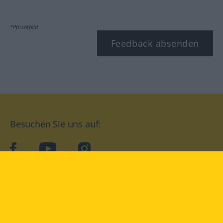
*Pflichtfeld
Feedback absenden
Besuchen Sie uns auf:
facebook
YouTube
Instagram
Langenscheidt