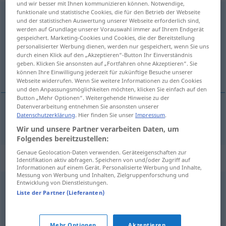
und wir besser mit Ihnen kommunizieren können. Notwendige,
funktionale und statistische Cookies, die für den Betrieb der Webseite
Interpretation
f
<
Interpretation
;
-en
>
und der statistischen Auswertung unserer Webseite erforderlich sind,
werden auf Grundlage unserer Vorauswahl immer auf Ihrem Endgerät
Übersicht aller Übersetzungen
gespeichert. Marketing-Cookies und Cookies, die der Bereitstellung
(Für mehr Details die Übersetzung anklicken/antippen)
personalisierter Werbung dienen, werden nur gespeichert, wenn Sie uns
durch einen Klick auf den „Akzeptieren“-Button Ihr Einverständnis
geben. Klicken Sie ansonsten auf „Fortfahren ohne Akzeptieren“. Sie
tumačenje, interpretacija
können Ihre Einwilligung jederzeit für zukünftige Besuche unserer
Webseite widerrufen. Wenn Sie weitere Informationen zu den Cookies
und den Anpassungsmöglichkeiten möchten, klicken Sie einfach auf den
Button „Mehr Optionen“. Weitergehende Hinweise zu der
Datenverarbeitung entnehmen Sie ansonsten unserer
Datenschutzerklärung
. Hier finden Sie unser
Impressum
.
tumačenje
,
interpretacija
Interpretation
Wir und unsere Partner verarbeiten Daten, um
Folgendes bereitzustellen:
Genaue Geolocation-Daten verwenden. Geräteeigenschaften zur
Synonyme für "Interpretation"
Identifikation aktiv abfragen. Speichern von und/oder Zugriff auf
Informationen auf einem Gerät. Personalisierte Werbung und Inhalte,
Messung von Werbung und Inhalten, Zielgruppenforschung und
Entwicklung von Dienstleistungen.
Auslegung
,
Verständnis
Liste der Partner (Lieferanten)
Bedeutung (geh.)
,
Deutung
,
Auslegung
,
Perspektive
Mehr Optionen
Akzeptieren