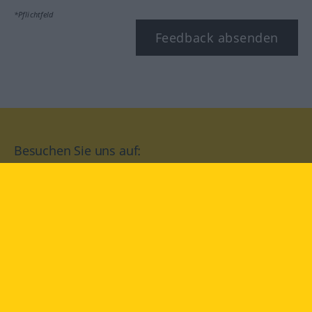
*Pflichtfeld
Feedback absenden
Besuchen Sie uns auf:
facebook
YouTube
Instagram
Langenscheidt
NUTZUNGSBEDINGUNGEN