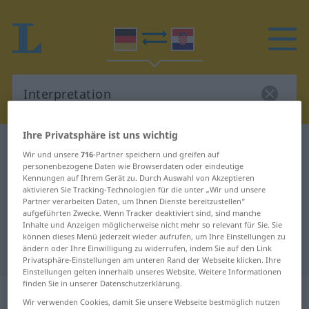
Ihre Privatsphäre ist uns wichtig
Deutsch-Kroatisch Wörterbuch
Interpretation
Wir und unsere
716
-Partner speichern und greifen auf
Deutsch-Kroatisch Übersetzung für
personenbezogene Daten wie Browserdaten oder eindeutige
Kennungen auf Ihrem Gerät zu. Durch Auswahl von Akzeptieren
"Interpretation"
aktivieren Sie Tracking-Technologien für die unter „Wir und unsere
Partner verarbeiten Daten, um Ihnen Dienste bereitzustellen“
aufgeführten Zwecke. Wenn Tracker deaktiviert sind, sind manche
Inhalte und Anzeigen möglicherweise nicht mehr so relevant für Sie. Sie
"Interpretation" Kroatisch
können dieses Menü jederzeit wieder aufrufen, um Ihre Einstellungen zu
ändern oder Ihre Einwilligung zu widerrufen, indem Sie auf den Link
Übersetzung
Privatsphäre-Einstellungen am unteren Rand der Webseite klicken. Ihre
Einstellungen gelten innerhalb unseres Website. Weitere Informationen
finden Sie in unserer Datenschutzerklärung.
„Interpretation“
: Femininum
Wir verwenden Cookies, damit Sie unsere Webseite bestmöglich nutzen