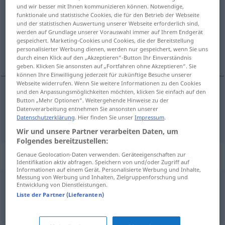
und wir besser mit Ihnen kommunizieren können. Notwendige,
funktionale und statistische Cookies, die für den Betrieb der Webseite
Übersicht aller Übersetzungen
und der statistischen Auswertung unserer Webseite erforderlich sind,
(Für mehr Details die Übersetzung anklicken/antippen)
werden auf Grundlage unserer Vorauswahl immer auf Ihrem Endgerät
gespeichert. Marketing-Cookies und Cookies, die der Bereitstellung
personalisierter Werbung dienen, werden nur gespeichert, wenn Sie uns
humor
durch einen Klick auf den „Akzeptieren“-Button Ihr Einverständnis
geben. Klicken Sie ansonsten auf „Fortfahren ohne Akzeptieren“. Sie
können Ihre Einwilligung jederzeit für zukünftige Besuche unserer
Webseite widerrufen. Wenn Sie weitere Informationen zu den Cookies
und den Anpassungsmöglichkeiten möchten, klicken Sie einfach auf den
Button „Mehr Optionen“. Weitergehende Hinweise zu der
humor
Humor
Datenverarbeitung entnehmen Sie ansonsten unserer
Datenschutzerklärung
. Hier finden Sie unser
Impressum
.
Wir und unsere Partner verarbeiten Daten, um
Folgendes bereitzustellen:
Beispielsätze für "Humor"
Genaue Geolocation-Daten verwenden. Geräteeigenschaften zur
Identifikation aktiv abfragen. Speichern von und/oder Zugriff auf
Informationen auf einem Gerät. Personalisierte Werbung und Inhalte,
Messung von Werbung und Inhalten, Zielgruppenforschung und
Entwicklung von Dienstleistungen.
Sinn
für Humor
Liste der Partner (Lieferanten)
smisao
za
šalu