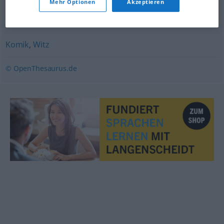
Mehr Optionen
Akzeptieren
Synonyme für "Humor"
Komik
,
Witz
© OpenThesaurus.de