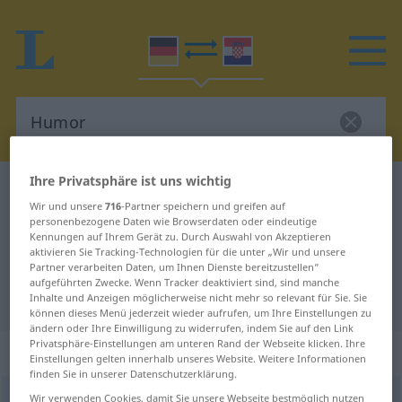
Ihre Privatsphäre ist uns wichtig
Deutsch-Kroatisch Wörterbuch
Humor
Wir und unsere
716
-Partner speichern und greifen auf
Deutsch-Kroatisch Übersetzung für
personenbezogene Daten wie Browserdaten oder eindeutige
Kennungen auf Ihrem Gerät zu. Durch Auswahl von Akzeptieren
"Humor"
aktivieren Sie Tracking-Technologien für die unter „Wir und unsere
Partner verarbeiten Daten, um Ihnen Dienste bereitzustellen“
aufgeführten Zwecke. Wenn Tracker deaktiviert sind, sind manche
"Humor" Kroatisch Übersetzung
Inhalte und Anzeigen möglicherweise nicht mehr so relevant für Sie. Sie
können dieses Menü jederzeit wieder aufrufen, um Ihre Einstellungen zu
ändern oder Ihre Einwilligung zu widerrufen, indem Sie auf den Link
Privatsphäre-Einstellungen am unteren Rand der Webseite klicken. Ihre
„Humor“
: Maskulinum
Einstellungen gelten innerhalb unseres Website. Weitere Informationen
finden Sie in unserer Datenschutzerklärung.
Humor
Wir verwenden Cookies, damit Sie unsere Webseite bestmöglich nutzen
m
<
-s
>