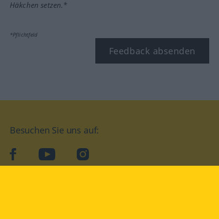
Häkchen setzen.*
*Pflichtfeld
Feedback absenden
Besuchen Sie uns auf:
facebook
YouTube
Instagram
Langenscheidt