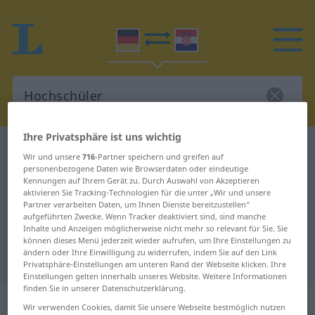
Ihre Privatsphäre ist uns wichtig
Deutsch-Kroatisch Wörterbuch
Hochschüler
Wir und unsere
716
-Partner speichern und greifen auf
Deutsch-Kroatisch Übersetzung für
personenbezogene Daten wie Browserdaten oder eindeutige
Kennungen auf Ihrem Gerät zu. Durch Auswahl von Akzeptieren
"Hochschüler"
aktivieren Sie Tracking-Technologien für die unter „Wir und unsere
Partner verarbeiten Daten, um Ihnen Dienste bereitzustellen“
aufgeführten Zwecke. Wenn Tracker deaktiviert sind, sind manche
Inhalte und Anzeigen möglicherweise nicht mehr so relevant für Sie. Sie
"Hochschüler" Kroatisch
können dieses Menü jederzeit wieder aufrufen, um Ihre Einstellungen zu
ändern oder Ihre Einwilligung zu widerrufen, indem Sie auf den Link
Übersetzung
Privatsphäre-Einstellungen am unteren Rand der Webseite klicken. Ihre
Einstellungen gelten innerhalb unseres Website. Weitere Informationen
finden Sie in unserer Datenschutzerklärung.
„Hochschüler“
: Maskulinum
Wir verwenden Cookies, damit Sie unsere Webseite bestmöglich nutzen