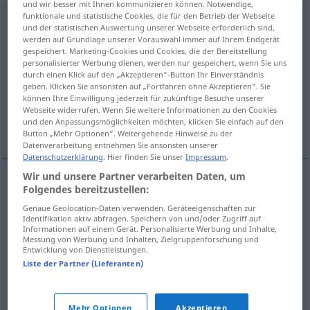
und wir besser mit Ihnen kommunizieren können. Notwendige,
funktionale und statistische Cookies, die für den Betrieb der Webseite
Hochschüler
m
<
-s
;
Hochschüler
>
Hochschülerin
f
und der statistischen Auswertung unserer Webseite erforderlich sind,
<
Hochschülerin
;
-innen
>
werden auf Grundlage unserer Vorauswahl immer auf Ihrem Endgerät
gespeichert. Marketing-Cookies und Cookies, die der Bereitstellung
Übersicht aller Übersetzungen
personalisierter Werbung dienen, werden nur gespeichert, wenn Sie uns
durch einen Klick auf den „Akzeptieren“-Button Ihr Einverständnis
(Für mehr Details die Übersetzung anklicken/antippen)
geben. Klicken Sie ansonsten auf „Fortfahren ohne Akzeptieren“. Sie
können Ihre Einwilligung jederzeit für zukünftige Besuche unserer
visokoškolac, student, visokoškolka,
Webseite widerrufen. Wenn Sie weitere Informationen zu den Cookies
und den Anpassungsmöglichkeiten möchten, klicken Sie einfach auf den
studentica
Button „Mehr Optionen“. Weitergehende Hinweise zu der
Datenverarbeitung entnehmen Sie ansonsten unserer
Datenschutzerklärung
. Hier finden Sie unser
Impressum
.
Wir und unsere Partner verarbeiten Daten, um
Folgendes bereitzustellen:
visokoškolac
m
Hochschüler
Genaue Geolocation-Daten verwenden. Geräteeigenschaften zur
Identifikation aktiv abfragen. Speichern von und/oder Zugriff auf
Informationen auf einem Gerät. Personalisierte Werbung und Inhalte,
student
m
Hochschüler
Messung von Werbung und Inhalten, Zielgruppenforschung und
Entwicklung von Dienstleistungen.
visokoškolka
f
Hochschüler
Liste der Partner (Lieferanten)
studentica
f
Hochschüler
Mehr Optionen
Akzeptieren