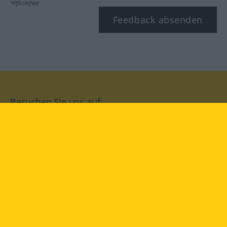
*Pflichtfeld
Feedback absenden
Besuchen Sie uns auf:
facebook
YouTube
Instagram
Langenscheidt
NUTZUNGSBEDINGUNGEN