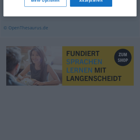
Mehr Optionen
Akzeptieren
(jemandem) geschehen
,
(jemanden) befallen
,
mitmachen (ugs.)
,
erleiden
,
durchleben
© OpenThesaurus.de