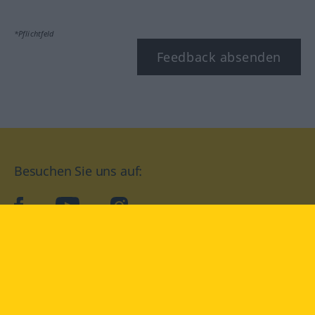
*Pflichtfeld
Feedback absenden
Besuchen Sie uns auf:
facebook
YouTube
Instagram
Langenscheidt