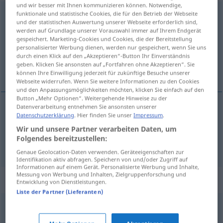
und wir besser mit Ihnen kommunizieren können. Notwendige,
funktionale und statistische Cookies, die für den Betrieb der Webseite
hereinbrechen
→
brechen
<
trennb
;
-ge-
;
>
und der statistischen Auswertung unserer Webseite erforderlich sind,
werden auf Grundlage unserer Vorauswahl immer auf Ihrem Endgerät
Übersicht aller Übersetzungen
gespeichert. Marketing-Cookies und Cookies, die der Bereitstellung
(Für mehr Details die Übersetzung anklicken/antippen)
personalisierter Werbung dienen, werden nur gespeichert, wenn Sie uns
durch einen Klick auf den „Akzeptieren“-Button Ihr Einverständnis
geben. Klicken Sie ansonsten auf „Fortfahren ohne Akzeptieren“. Sie
zalomiti, spustiti se
können Ihre Einwilligung jederzeit für zukünftige Besuche unserer
Webseite widerrufen. Wenn Sie weitere Informationen zu den Cookies
und den Anpassungsmöglichkeiten möchten, klicken Sie einfach auf den
Button „Mehr Optionen“. Weitergehende Hinweise zu der
Datenverarbeitung entnehmen Sie ansonsten unserer
Datenschutzerklärung
. Hier finden Sie unser
Impressum
.
spustiti
(spuštati)
se
hereinbrechen
Nacht
Wir und unsere Partner verarbeiten Daten, um
Folgendes bereitzustellen:
zalomiti
(
über
)
hereinbrechen
Unglück
AKK
/
DAT
Genaue Geolocation-Daten verwenden. Geräteeigenschaften zur
Identifikation aktiv abfragen. Speichern von und/oder Zugriff auf
Informationen auf einem Gerät. Personalisierte Werbung und Inhalte,
Messung von Werbung und Inhalten, Zielgruppenforschung und
Synonyme für "hereinbrechen"
Entwicklung von Dienstleistungen.
Liste der Partner (Lieferanten)
erleben
,
durchmachen (ugs.)
,
(jemanden) ereilen
,