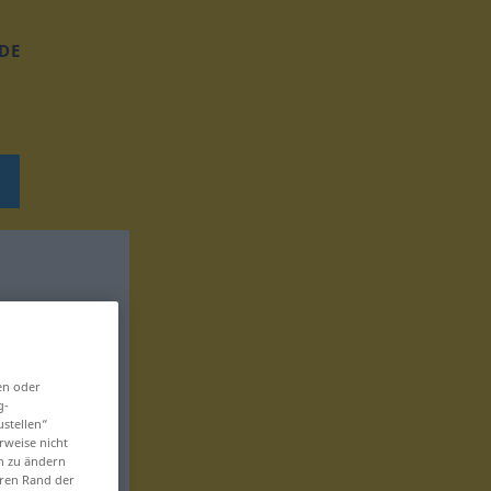
DE
en oder
g-
ustellen“
rweise nicht
en zu ändern
eren Rand der