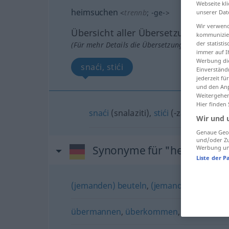
Webseite kli
heimsuchen
<
trennb
;
-ge-
>
unserer Dat
Wir verwend
Übersicht aller Übersetzungen
kommunizier
der statist
(Für mehr Details die Übersetzung anklicken/an
immer auf I
Werbung die
snaći, stići
Einverständ
jederzeit f
und den Anp
Weitergehen
Hier finden
snaći
(snalaziti),
stići
(-zati)
Wir und 
Genaue Geol
und/oder Zu
Synonyme für "heimsuche
Werbung und
Liste der P
(jemanden) beuteln
,
(jemandem) zusetz
übermannen
,
überkommen
,
(jemanden) 