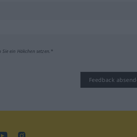
m Sie ein Häkchen setzen.*
Feedback absend
ook
YouTube
Instagram