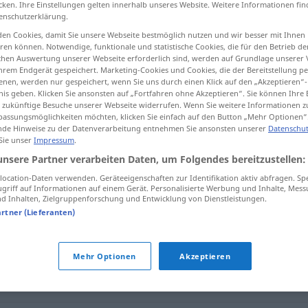
cken. Ihre Einstellungen gelten innerhalb unseres Website. Weitere Informationen fin
enschutzerklärung.
en Cookies, damit Sie unsere Webseite bestmöglich nutzen und wir besser mit Ihnen
en können. Notwendige, funktionale und statistische Cookies, die für den Betrieb d
ischen Auswertung unserer Webseite erforderlich sind, werden auf Grundlage unserer
tippen)
hrem Endgerät gespeichert. Marketing-Cookies und Cookies, die der Bereitstellung per
nen, werden nur gespeichert, wenn Sie uns durch einen Klick auf den „Akzeptieren“-
nis geben. Klicken Sie ansonsten auf „Fortfahren ohne Akzeptieren“. Sie können Ihre 
ür zukünftige Besuche unserer Webseite widerrufen. Wenn Sie weitere Informationen 
assungsmöglichkeiten möchten, klicken Sie einfach auf den Button „Mehr Optionen“
de Hinweise zu der Datenverarbeitung entnehmen Sie ansonsten unserer
Datenschut
 Sie unser
Impressum
.
heimsuchen
Unglück, Krankheit
unsere Partner verarbeiten Daten, um Folgendes bereitzustellen:
ocation-Daten verwenden. Geräteeigenschaften zur Identifikation aktiv abfragen. Sp
griff auf Informationen auf einem Gerät. Personalisierte Werbung und Inhalte, Mes
n"
 Inhalten, Zielgruppenforschung und Entwicklung von Dienstleistungen.
artner (Lieferanten)
en
,
(jemanden) befallen
,
(jemanden) plagen
Mehr Optionen
Akzeptieren
packen (ugs.)