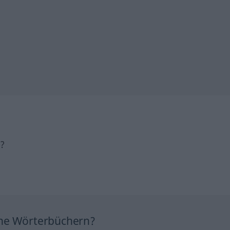
h?
ine Wörterbüchern?