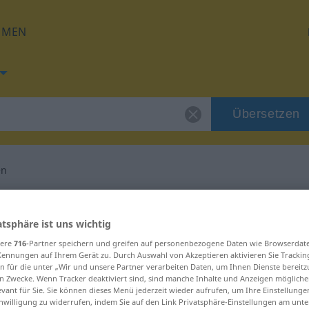
HMEN
Übersetzen
en
g für "heimsuchen"
atsphäre ist uns wichtig
etzung
sere
716
-Partner speichern und greifen auf personenbezogene Daten wie Browserdat
Kennungen auf Ihrem Gerät zu. Durch Auswahl von Akzeptieren aktivieren Sie Trackin
n für die unter „Wir und unsere Partner verarbeiten Daten, um Ihnen Dienste bereitz
n Zwecke. Wenn Tracker deaktiviert sind, sind manche Inhalte und Anzeigen mögliche
evant für Sie. Sie können dieses Menü jederzeit wieder aufrufen, um Ihre Einstellung
inwilligung zu widerrufen, indem Sie auf den Link Privatsphäre-Einstellungen am unt