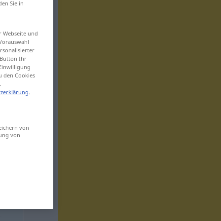
den Sie in
er Webseite und
 Vorauswahl
sonalisierter
Button Ihr
Einwilligung
zu den Cookies
.
zerklärung
.
eichern von
sung von