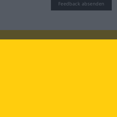
Feedback absenden
Besuchen Sie uns auf:
facebook
YouTube
Instagram
Langenscheidt
NUTZUNGSBEDINGUNGEN
DATENSCHUTZBESTIMMUNGEN