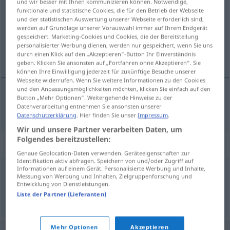
und wir besser mit Ihnen kommunizieren können. Notwendige,
funktionale und statistische Cookies, die für den Betrieb der Webseite
Übersicht aller Übersetzungen
und der statistischen Auswertung unserer Webseite erforderlich sind,
werden auf Grundlage unserer Vorauswahl immer auf Ihrem Endgerät
(Für mehr Details die Übersetzung anklicken/antippen)
gespeichert. Marketing-Cookies und Cookies, die der Bereitstellung
personalisierter Werbung dienen, werden nur gespeichert, wenn Sie uns
gazda, domaćin
durch einen Klick auf den „Akzeptieren“-Button Ihr Einverständnis
geben. Klicken Sie ansonsten auf „Fortfahren ohne Akzeptieren“. Sie
können Ihre Einwilligung jederzeit für zukünftige Besuche unserer
Webseite widerrufen. Wenn Sie weitere Informationen zu den Cookies
und den Anpassungsmöglichkeiten möchten, klicken Sie einfach auf den
Button „Mehr Optionen“. Weitergehende Hinweise zu der
gazda
,
domaćin
Hausherr
Datenverarbeitung entnehmen Sie ansonsten unserer
Datenschutzerklärung
. Hier finden Sie unser
Impressum
.
Wir und unsere Partner verarbeiten Daten, um
Folgendes bereitzustellen:
Synonyme für "Hausherr"
Genaue Geolocation-Daten verwenden. Geräteeigenschaften zur
Identifikation aktiv abfragen. Speichern von und/oder Zugriff auf
Informationen auf einem Gerät. Personalisierte Werbung und Inhalte,
Messung von Werbung und Inhalten, Zielgruppenforschung und
Gastgeber
Entwicklung von Dienstleistungen.
Liste der Partner (Lieferanten)
© OpenThesaurus.de
Mehr Optionen
Akzeptieren