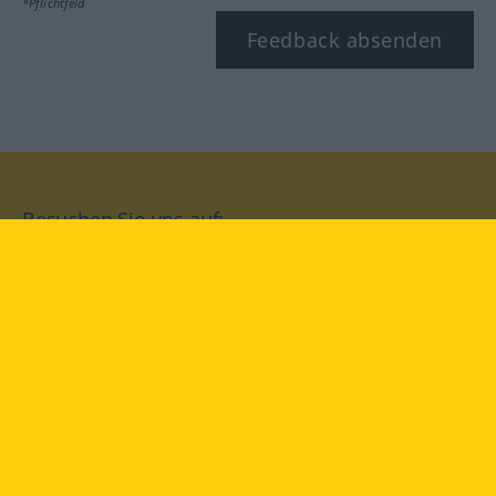
*Pflichtfeld
Feedback absenden
Besuchen Sie uns auf:
facebook
YouTube
Instagram
Langenscheidt
NUTZUNGSBEDINGUNGEN