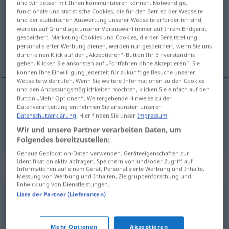
und wir besser mit Ihnen kommunizieren können. Notwendige,
funktionale und statistische Cookies, die für den Betrieb der Webseite
Übersicht aller Übersetzungen
und der statistischen Auswertung unserer Webseite erforderlich sind,
werden auf Grundlage unserer Vorauswahl immer auf Ihrem Endgerät
(Für mehr Details die Übersetzung anklicken/antippen)
gespeichert. Marketing-Cookies und Cookies, die der Bereitstellung
personalisierter Werbung dienen, werden nur gespeichert, wenn Sie uns
kućanstvo, domaćinstvo, budžet
durch einen Klick auf den „Akzeptieren“-Button Ihr Einverständnis
geben. Klicken Sie ansonsten auf „Fortfahren ohne Akzeptieren“. Sie
können Ihre Einwilligung jederzeit für zukünftige Besuche unserer
Webseite widerrufen. Wenn Sie weitere Informationen zu den Cookies
und den Anpassungsmöglichkeiten möchten, klicken Sie einfach auf den
Button „Mehr Optionen“. Weitergehende Hinweise zu der
kućanstvo
, domaćinstvo
Haushalt
Datenverarbeitung entnehmen Sie ansonsten unserer
Datenschutzerklärung
. Hier finden Sie unser
Impressum
.
budžet
Haushalt
Haushaltsplan
Wir und unsere Partner verarbeiten Daten, um
HANDEL
Folgendes bereitzustellen:
Genaue Geolocation-Daten verwenden. Geräteeigenschaften zur
Identifikation aktiv abfragen. Speichern von und/oder Zugriff auf
Synonyme für "Haushalt"
Informationen auf einem Gerät. Personalisierte Werbung und Inhalte,
Messung von Werbung und Inhalten, Zielgruppenforschung und
Entwicklung von Dienstleistungen.
Liste der Partner (Lieferanten)
Etat
,
Budget
,
Topf (ugs.)
© OpenThesaurus.de
Mehr Optionen
Akzeptieren