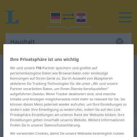
Ihre Privatsphäre ist uns wichtig
Deutsch-Kroatisch Wörterbuch
Haushalt
Wir und unsere
716
-Partner speichern und greifen auf
Deutsch-Kroatisch Übersetzung für
personenbezogene Daten wie Browserdaten oder eindeutige
Kennungen auf Ihrem Gerät zu. Durch Auswahl von Akzeptieren
"Haushalt"
aktivieren Sie Tracking-Technologien für die unter „Wir und unsere
Partner verarbeiten Daten, um Ihnen Dienste bereitzustellen“
aufgeführten Zwecke. Wenn Tracker deaktiviert sind, sind manche
Inhalte und Anzeigen möglicherweise nicht mehr so relevant für Sie. Sie
"Haushalt" Kroatisch Übersetzung
können dieses Menü jederzeit wieder aufrufen, um Ihre Einstellungen zu
ändern oder Ihre Einwilligung zu widerrufen, indem Sie auf den Link
Privatsphäre-Einstellungen am unteren Rand der Webseite klicken. Ihre
„Haushalt“
: Maskulinum
Einstellungen gelten innerhalb unseres Website. Weitere Informationen
finden Sie in unserer Datenschutzerklärung.
Wir verwenden Cookies, damit Sie unsere Webseite bestmöglich nutzen
Haushalt
m
<
-(e)s
;
-e
>