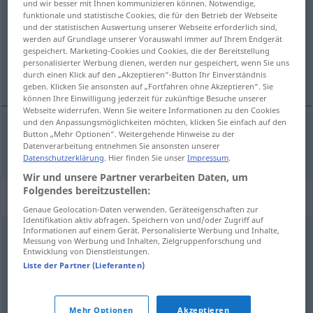
und wir besser mit Ihnen kommunizieren können. Notwendige,
funktionale und statistische Cookies, die für den Betrieb der Webseite
Übersicht aller Übersetzungen
und der statistischen Auswertung unserer Webseite erforderlich sind,
werden auf Grundlage unserer Vorauswahl immer auf Ihrem Endgerät
(Für mehr Details die Übersetzung anklicken/antippen)
gespeichert. Marketing-Cookies und Cookies, die der Bereitstellung
personalisierter Werbung dienen, werden nur gespeichert, wenn Sie uns
glavna rečenica
durch einen Klick auf den „Akzeptieren“-Button Ihr Einverständnis
geben. Klicken Sie ansonsten auf „Fortfahren ohne Akzeptieren“. Sie
können Ihre Einwilligung jederzeit für zukünftige Besuche unserer
Webseite widerrufen. Wenn Sie weitere Informationen zu den Cookies
und den Anpassungsmöglichkeiten möchten, klicken Sie einfach auf den
Button „Mehr Optionen“. Weitergehende Hinweise zu der
glavna
rečenica
Hauptsatz
Datenverarbeitung entnehmen Sie ansonsten unserer
GRAM
Datenschutzerklärung
. Hier finden Sie unser
Impressum
.
Wir und unsere Partner verarbeiten Daten, um
Folgendes bereitzustellen:
Synonyme für "Hauptsatz"
Genaue Geolocation-Daten verwenden. Geräteeigenschaften zur
Identifikation aktiv abfragen. Speichern von und/oder Zugriff auf
Informationen auf einem Gerät. Personalisierte Werbung und Inhalte,
Messung von Werbung und Inhalten, Zielgruppenforschung und
Lehrsatz
,
Wahrheit
,
Theorem (fachspr.)
,
Erkenntnis
,
Entwicklung von Dienstleistungen.
Grundsatz
Liste der Partner (Lieferanten)
© OpenThesaurus.de
Mehr Optionen
Akzeptieren