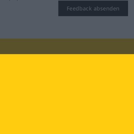
Feedback absenden
Besuchen Sie uns auf:
facebook
YouTube
Instagram
Langenscheidt
NUTZUNGSBEDINGUNGEN