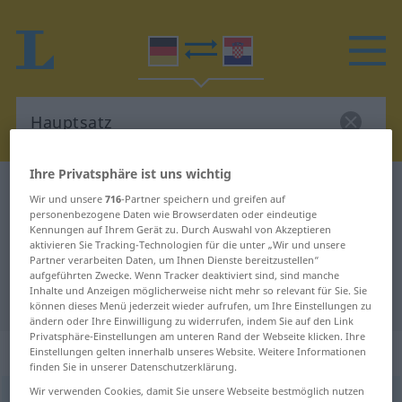
Ihre Privatsphäre ist uns wichtig
Deutsch-Kroatisch Wörterbuch
Hauptsatz
Wir und unsere
716
-Partner speichern und greifen auf
Deutsch-Kroatisch Übersetzung für
personenbezogene Daten wie Browserdaten oder eindeutige
Kennungen auf Ihrem Gerät zu. Durch Auswahl von Akzeptieren
"Hauptsatz"
aktivieren Sie Tracking-Technologien für die unter „Wir und unsere
Partner verarbeiten Daten, um Ihnen Dienste bereitzustellen“
aufgeführten Zwecke. Wenn Tracker deaktiviert sind, sind manche
Inhalte und Anzeigen möglicherweise nicht mehr so relevant für Sie. Sie
"Hauptsatz" Kroatisch Übersetzung
können dieses Menü jederzeit wieder aufrufen, um Ihre Einstellungen zu
ändern oder Ihre Einwilligung zu widerrufen, indem Sie auf den Link
Privatsphäre-Einstellungen am unteren Rand der Webseite klicken. Ihre
„Hauptsatz“
: Maskulinum
Einstellungen gelten innerhalb unseres Website. Weitere Informationen
finden Sie in unserer Datenschutzerklärung.
Wir verwenden Cookies, damit Sie unsere Webseite bestmöglich nutzen
Hauptsatz
m
<
-es
;
Hauptsätze
>