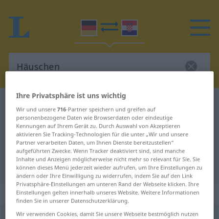
Ihre Privatsphäre ist uns wichtig
Deutsch-Kroatisch Wörterbuch
Häuschen
Wir und unsere
716
-Partner speichern und greifen auf
Deutsch-Kroatisch Übersetzung für
personenbezogene Daten wie Browserdaten oder eindeutige
Kennungen auf Ihrem Gerät zu. Durch Auswahl von Akzeptieren
"Häuschen"
aktivieren Sie Tracking-Technologien für die unter „Wir und unsere
Partner verarbeiten Daten, um Ihnen Dienste bereitzustellen“
aufgeführten Zwecke. Wenn Tracker deaktiviert sind, sind manche
Inhalte und Anzeigen möglicherweise nicht mehr so relevant für Sie. Sie
"Häuschen" Kroatisch Übersetzung
können dieses Menü jederzeit wieder aufrufen, um Ihre Einstellungen zu
ändern oder Ihre Einwilligung zu widerrufen, indem Sie auf den Link
Privatsphäre-Einstellungen am unteren Rand der Webseite klicken. Ihre
„Häuschen“
: Neutrum
Einstellungen gelten innerhalb unseres Website. Weitere Informationen
finden Sie in unserer Datenschutzerklärung.
Wir verwenden Cookies, damit Sie unsere Webseite bestmöglich nutzen
Häuschen
n
<
-s
;
Häuschen
>