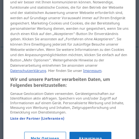
und wir besser mit Ihnen kommunizieren können. Notwendige,
funktionale und statistische Cookies, die für den Betrieb der Webseite
Übersicht aller Übersetzungen
und der statistischen Auswertung unserer Webseite erforderlich sind,
werden auf Grundlage unserer Vorauswahl immer auf Ihrem Endgerät
(Für mehr Details die Übersetzung anklicken/antippen)
gespeichert. Marketing-Cookies und Cookies, die der Bereitstellung
personalisierter Werbung dienen, werden nur gespeichert, wenn Sie uns
kućica, zahod
durch einen Klick auf den „Akzeptieren“-Button Ihr Einverständnis
geben. Klicken Sie ansonsten auf „Fortfahren ohne Akzeptieren“. Sie
können Ihre Einwilligung jederzeit für zukünftige Besuche unserer
Webseite widerrufen. Wenn Sie weitere Informationen zu den Cookies
und den Anpassungsmöglichkeiten möchten, klicken Sie einfach auf den
Button „Mehr Optionen“. Weitergehende Hinweise zu der
kućica
Häuschen
Datenverarbeitung entnehmen Sie ansonsten unserer
Datenschutzerklärung
. Hier finden Sie unser
Impressum
.
zahod
Häuschen
WC
Wir und unsere Partner verarbeiten Daten, um
Folgendes bereitzustellen:
Genaue Geolocation-Daten verwenden. Geräteeigenschaften zur
Identifikation aktiv abfragen. Speichern von und/oder Zugriff auf
Informationen auf einem Gerät. Personalisierte Werbung und Inhalte,
Messung von Werbung und Inhalten, Zielgruppenforschung und
Synonyme für "Häuschen"
Entwicklung von Dienstleistungen.
Liste der Partner (Lieferanten)
Hütte
Mehr Optionen
Akzeptieren