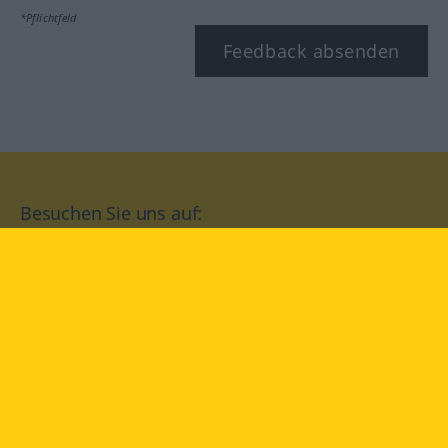
*Pflichtfeld
Feedback absenden
Besuchen Sie uns auf:
facebook
YouTube
Instagram
Langenscheidt
NUTZUNGSBEDINGUNGEN