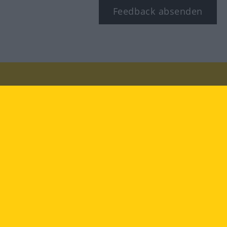
Feedback absenden
Besuchen Sie uns auf:
facebook
YouTube
Instagram
Langenscheidt
NUTZUNGSBEDINGUNGEN