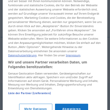
und wir besser mit Ihnen kommunizieren können. Notwendige,
funktionale und statistische Cookies, die für den Betrieb der Webseite
Übersicht aller Übersetzungen
und der statistischen Auswertung unserer Webseite erforderlich sind,
werden auf Grundlage unserer Vorauswahl immer auf Ihrem Endgerät
(Für mehr Details die Übersetzung anklicken/antippen)
gespeichert. Marketing-Cookies und Cookies, die der Bereitstellung
personalisierter Werbung dienen, werden nur gespeichert, wenn Sie uns
kreveljenje
durch einen Klick auf den „Akzeptieren“-Button Ihr Einverständnis
geben. Klicken Sie ansonsten auf „Fortfahren ohne Akzeptieren“. Sie
können Ihre Einwilligung jederzeit für zukünftige Besuche unserer
Webseite widerrufen. Wenn Sie weitere Informationen zu den Cookies
und den Anpassungsmöglichkeiten möchten, klicken Sie einfach auf den
Button „Mehr Optionen“. Weitergehende Hinweise zu der
kreveljenje
Grimassen
Datenverarbeitung entnehmen Sie ansonsten unserer
Datenschutzerklärung
. Hier finden Sie unser
Impressum
.
Wir und unsere Partner verarbeiten Daten, um
Folgendes bereitzustellen:
Genaue Geolocation-Daten verwenden. Geräteeigenschaften zur
Beispielsätze für "Grimassen"
Identifikation aktiv abfragen. Speichern von und/oder Zugriff auf
Informationen auf einem Gerät. Personalisierte Werbung und Inhalte,
Messung von Werbung und Inhalten, Zielgruppenforschung und
Entwicklung von Dienstleistungen.
Grimassen
schneiden
Liste der Partner (Lieferanten)
kreveljiti
se
Mehr Optionen
Akzeptieren