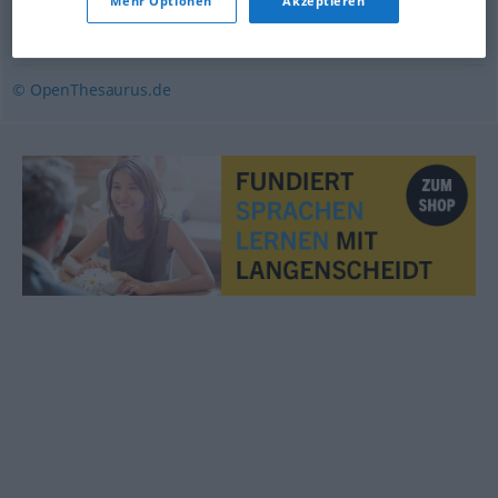
Mehr Optionen
Akzeptieren
Begierde
,
Lust (auf)
© OpenThesaurus.de