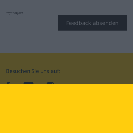
*Pflichtfeld
Feedback absenden
Besuchen Sie uns auf:
facebook
YouTube
Instagram
Langenscheidt