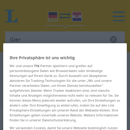
Ihre Privatsphäre ist uns wichtig
Deutsch-Kroatisch Wörterbuch
Gier
Wir und unsere
716
-Partner speichern und greifen auf
Deutsch-Kroatisch Übersetzung für
personenbezogene Daten wie Browserdaten oder eindeutige
Kennungen auf Ihrem Gerät zu. Durch Auswahl von Akzeptieren
"Gier"
aktivieren Sie Tracking-Technologien für die unter „Wir und unsere
Partner verarbeiten Daten, um Ihnen Dienste bereitzustellen“
aufgeführten Zwecke. Wenn Tracker deaktiviert sind, sind manche
Inhalte und Anzeigen möglicherweise nicht mehr so relevant für Sie. Sie
"Gier" Kroatisch Übersetzung
können dieses Menü jederzeit wieder aufrufen, um Ihre Einstellungen zu
ändern oder Ihre Einwilligung zu widerrufen, indem Sie auf den Link
Privatsphäre-Einstellungen am unteren Rand der Webseite klicken. Ihre
„Gier“
: Femininum
Einstellungen gelten innerhalb unseres Website. Weitere Informationen
finden Sie in unserer Datenschutzerklärung.
Wir verwenden Cookies, damit Sie unsere Webseite bestmöglich nutzen
Gier
f
<
Gier
>