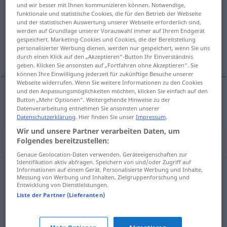
und wir besser mit Ihnen kommunizieren können. Notwendige,
funktionale und statistische Cookies, die für den Betrieb der Webseite
Übersicht aller Übersetzungen
und der statistischen Auswertung unserer Webseite erforderlich sind,
(Für mehr Details die Übersetzung anklicken/antippen)
werden auf Grundlage unserer Vorauswahl immer auf Ihrem Endgerät
gespeichert. Marketing-Cookies und Cookies, die der Bereitstellung
personalisierter Werbung dienen, werden nur gespeichert, wenn Sie uns
pohlepa, požuda
durch einen Klick auf den „Akzeptieren“-Button Ihr Einverständnis
geben. Klicken Sie ansonsten auf „Fortfahren ohne Akzeptieren“. Sie
können Ihre Einwilligung jederzeit für zukünftige Besuche unserer
Webseite widerrufen. Wenn Sie weitere Informationen zu den Cookies
und den Anpassungsmöglichkeiten möchten, klicken Sie einfach auf den
Button „Mehr Optionen“. Weitergehende Hinweise zu der
pohlepa
,
požuda
(
nach
/za
)
Gier
DAT
INSTR
Datenverarbeitung entnehmen Sie ansonsten unserer
Datenschutzerklärung
. Hier finden Sie unser
Impressum
.
Wir und unsere Partner verarbeiten Daten, um
Folgendes bereitzustellen:
Synonyme für "Gier"
Genaue Geolocation-Daten verwenden. Geräteeigenschaften zur
Identifikation aktiv abfragen. Speichern von und/oder Zugriff auf
Informationen auf einem Gerät. Personalisierte Werbung und Inhalte,
Sehnsucht
,
Bedarf
,
Begierde
,
Drang
,
Bedürfnis
,
Messung von Werbung und Inhalten, Zielgruppenforschung und
Entwicklung von Dienstleistungen.
Verlangen
,
Wunsch
,
Durst (ugs., fig.)
Liste der Partner (Lieferanten)
Raffgier
,
Habgier