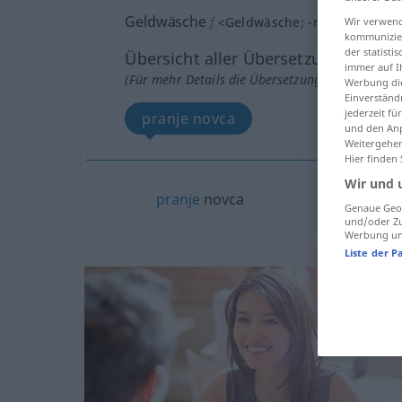
Geldwäsche
f
<
Geldwäsche
;
-n
>
Wir verwend
FIG
kommunizier
der statist
Übersicht aller Übersetzungen
immer auf I
(Für mehr Details die Übersetzung anklicken/an
Werbung die
Einverständ
jederzeit f
pranje novca
und den Anp
Weitergehen
Hier finden
Wir und 
pranje
novca
Genaue Geol
und/oder Zu
Werbung und
Liste der P