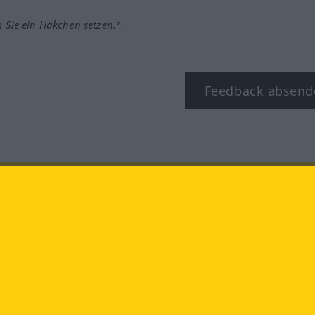
m Sie ein Häkchen setzen.*
Feedback absend
ook
YouTube
Instagram