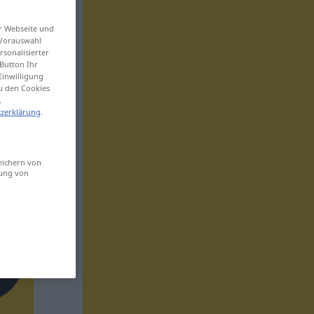
er Webseite und
 Vorauswahl
sonalisierter
Button Ihr
Einwilligung
zu den Cookies
.
zerklärung
.
eichern von
sung von