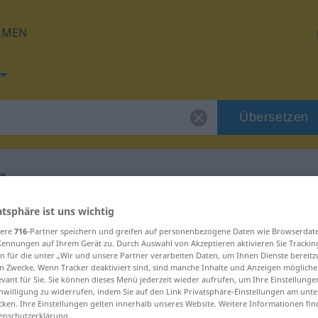
HMEN
Übersetzen
e
g für "Geldwäsche"
atsphäre ist uns wichtig
sere
716
-Partner speichern und greifen auf personenbezogene Daten wie Browserdat
Kennungen auf Ihrem Gerät zu. Durch Auswahl von Akzeptieren aktivieren Sie Trackin
etzung
n für die unter „Wir und unsere Partner verarbeiten Daten, um Ihnen Dienste bereitz
n Zwecke. Wenn Tracker deaktiviert sind, sind manche Inhalte und Anzeigen mögliche
evant für Sie. Sie können dieses Menü jederzeit wieder aufrufen, um Ihre Einstellung
inwilligung zu widerrufen, indem Sie auf den Link Privatsphäre-Einstellungen am unt
cken. Ihre Einstellungen gelten innerhalb unseres Website. Weitere Informationen fin
enschutzerklärung.