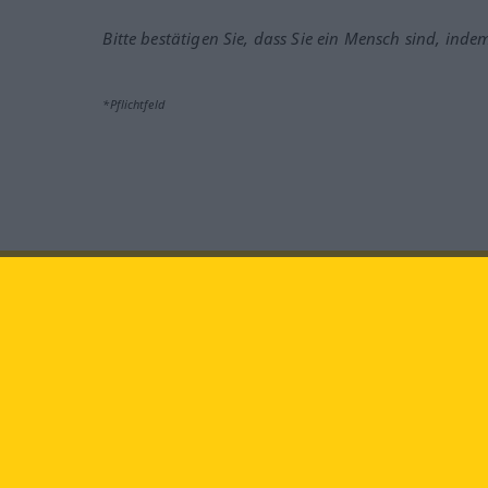
Bitte bestätigen Sie, dass Sie ein Mensch sind, inde
*Pflichtfeld
Besuchen Sie uns auf:
faceb
Langenscheidt