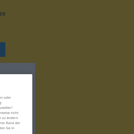
DE
en oder
g-
ustellen“
rweise nicht
en zu ändern
eren Rand der
den Sie in