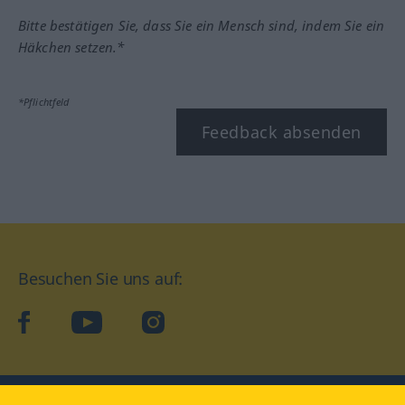
Bitte bestätigen Sie, dass Sie ein Mensch sind, indem Sie ein
Häkchen setzen.*
*Pflichtfeld
Feedback absenden
Besuchen Sie uns auf:
facebook
YouTube
Instagram