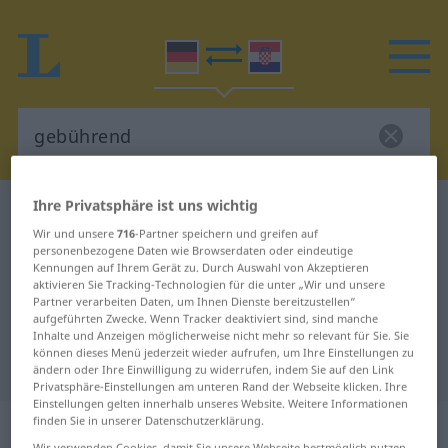
Ihre Privatsphäre ist uns wichtig
Deutsch-Kroatisch Wörterbuch
gebührend
Wir und unsere
716
-Partner speichern und greifen auf
Deutsch-Kroatisch Übersetzung für
personenbezogene Daten wie Browserdaten oder eindeutige
Kennungen auf Ihrem Gerät zu. Durch Auswahl von Akzeptieren
"gebührend"
aktivieren Sie Tracking-Technologien für die unter „Wir und unsere
Partner verarbeiten Daten, um Ihnen Dienste bereitzustellen“
aufgeführten Zwecke. Wenn Tracker deaktiviert sind, sind manche
"gebührend" Kroatisch
Inhalte und Anzeigen möglicherweise nicht mehr so relevant für Sie. Sie
können dieses Menü jederzeit wieder aufrufen, um Ihre Einstellungen zu
Übersetzung
ändern oder Ihre Einwilligung zu widerrufen, indem Sie auf den Link
Privatsphäre-Einstellungen am unteren Rand der Webseite klicken. Ihre
Einstellungen gelten innerhalb unseres Website. Weitere Informationen
„gebührend“
: Adjektiv
finden Sie in unserer Datenschutzerklärung.
Wir verwenden Cookies, damit Sie unsere Webseite bestmöglich nutzen