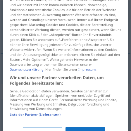
und wir besser mit Ihnen kommunizieren können. Notwendige,
gebührend
adj
funktionale und statistische Cookies, die für den Betrieb der Webseite
und der statistischen Auswertung unserer Webseite erforderlich sind,
Übersicht aller Übersetzungen
werden auf Grundlage unserer Vorauswahl immer auf Ihrem Endgerät
gespeichert. Marketing-Cookies und Cookies, die der Bereitstellung
(Für mehr Details die Übersetzung anklicken/antippen)
personalisierter Werbung dienen, werden nur gespeichert, wenn Sie uns
durch einen Klick auf den „Akzeptieren“-Button Ihr Einverständnis
dužan, doličan
geben. Klicken Sie ansonsten auf „Fortfahren ohne Akzeptieren“. Sie
können Ihre Einwilligung jederzeit für zukünftige Besuche unserer
Webseite widerrufen. Wenn Sie weitere Informationen zu den Cookies
und den Anpassungsmöglichkeiten möchten, klicken Sie einfach auf den
Button „Mehr Optionen“. Weitergehende Hinweise zu der
Datenverarbeitung entnehmen Sie ansonsten unserer
dužan
,
doličan
gebührend
Achtung usw
Datenschutzerklärung
. Hier finden Sie unser
Impressum
.
Wir und unsere Partner verarbeiten Daten, um
Folgendes bereitzustellen:
Synonyme für "gebührend"
Genaue Geolocation-Daten verwenden. Geräteeigenschaften zur
Identifikation aktiv abfragen. Speichern von und/oder Zugriff auf
Informationen auf einem Gerät. Personalisierte Werbung und Inhalte,
Messung von Werbung und Inhalten, Zielgruppenforschung und
Entwicklung von Dienstleistungen.
schuldig (geh.)
Liste der Partner (Lieferanten)
zufriedenstellend
,
hinlänglich
,
befriedigend
,
hinreichend
,