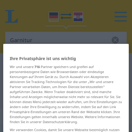
Ihre Privatsphäre ist uns wichtig
Deutsch-Kroatisch Wörterbuch
Garnitur
Wir und unsere
716
-Partner speichern und greifen auf
Deutsch-Kroatisch Übersetzung für
personenbezogene Daten wie Browserdaten oder eindeutige
Kennungen auf Ihrem Gerät zu. Durch Auswahl von Akzeptieren
"Garnitur"
aktivieren Sie Tracking-Technologien für die unter „Wir und unsere
Partner verarbeiten Daten, um Ihnen Dienste bereitzustellen“
aufgeführten Zwecke. Wenn Tracker deaktiviert sind, sind manche
Inhalte und Anzeigen möglicherweise nicht mehr so relevant für Sie. Sie
"Garnitur" Kroatisch Übersetzung
können dieses Menü jederzeit wieder aufrufen, um Ihre Einstellungen zu
ändern oder Ihre Einwilligung zu widerrufen, indem Sie auf den Link
Privatsphäre-Einstellungen am unteren Rand der Webseite klicken. Ihre
„Garnitur“
: Femininum
Einstellungen gelten innerhalb unseres Website. Weitere Informationen
finden Sie in unserer Datenschutzerklärung.
Wir verwenden Cookies, damit Sie unsere Webseite bestmöglich nutzen
Garnitur
f
<
Garnitur
;
-en
>