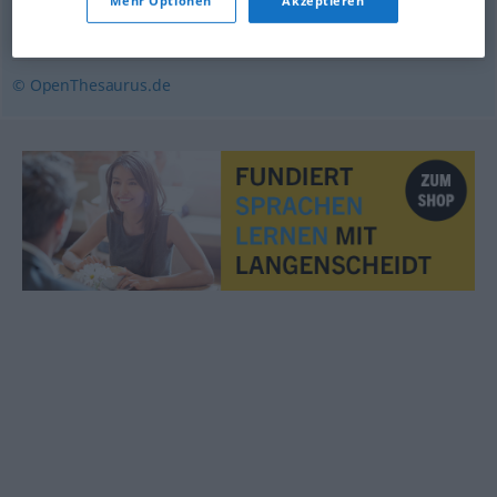
Mehr Optionen
Akzeptieren
Reihe
,
Palette
,
Satz
© OpenThesaurus.de