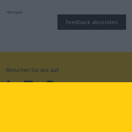
*Pflichtfeld
Feedback absenden
Besuchen Sie uns auf:
facebook
YouTube
Instagram
Langenscheidt