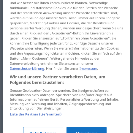
und wir besser mit Ihnen kommunizieren können. Notwendige,
funktionale und statistische Cookies, die für den Betrieb der Webseite
Übersicht aller Übersetzungen
und der statistischen Auswertung unserer Webseite erforderlich sind,
(Für mehr Details die Übersetzung anklicken/antippen)
werden auf Grundlage unserer Vorauswahl immer auf Ihrem Endgerät
gespeichert. Marketing-Cookies und Cookies, die der Bereitstellung
personalisierter Werbung dienen, werden nur gespeichert, wenn Sie uns
garnitura, komplet
durch einen Klick auf den „Akzeptieren“-Button Ihr Einverständnis
geben. Klicken Sie ansonsten auf „Fortfahren ohne Akzeptieren“. Sie
können Ihre Einwilligung jederzeit für zukünftige Besuche unserer
Webseite widerrufen. Wenn Sie weitere Informationen zu den Cookies
und den Anpassungsmöglichkeiten möchten, klicken Sie einfach auf den
Button „Mehr Optionen“. Weitergehende Hinweise zu der
garnitura
Garnitur
Datenverarbeitung entnehmen Sie ansonsten unserer
Datenschutzerklärung
. Hier finden Sie unser
Impressum
.
komplet
Garnitur
Wäsche
Wir und unsere Partner verarbeiten Daten, um
Folgendes bereitzustellen:
Genaue Geolocation-Daten verwenden. Geräteeigenschaften zur
Identifikation aktiv abfragen. Speichern von und/oder Zugriff auf
Synonyme für "Garnitur"
Informationen auf einem Gerät. Personalisierte Werbung und Inhalte,
Messung von Werbung und Inhalten, Zielgruppenforschung und
Entwicklung von Dienstleistungen.
Liste der Partner (Lieferanten)
Verzierung
Gruppe
,
Serie
,
Galerie (oft scherzh.)
,
Zusammenstellung
,