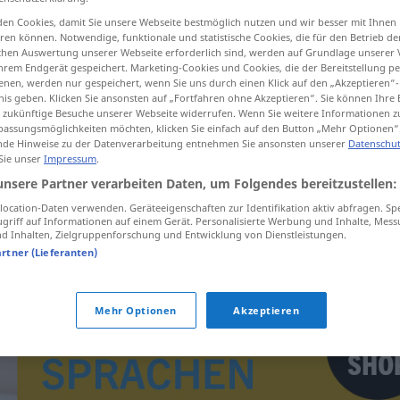
en Cookies, damit Sie unsere Webseite bestmöglich nutzen und wir besser mit Ihnen
en können. Notwendige, funktionale und statistische Cookies, die für den Betrieb d
ischen Auswertung unserer Webseite erforderlich sind, werden auf Grundlage unserer
hrem Endgerät gespeichert. Marketing-Cookies und Cookies, die der Bereitstellung per
tippen)
nen, werden nur gespeichert, wenn Sie uns durch einen Klick auf den „Akzeptieren“-
nis geben. Klicken Sie ansonsten auf „Fortfahren ohne Akzeptieren“. Sie können Ihre 
ür zukünftige Besuche unserer Webseite widerrufen. Wenn Sie weitere Informationen 
assungsmöglichkeiten möchten, klicken Sie einfach auf den Button „Mehr Optionen“
de Hinweise zu der Datenverarbeitung entnehmen Sie ansonsten unserer
Datenschut
 Sie unser
Impressum
.
unsere Partner verarbeiten Daten, um Folgendes bereitzustellen:
ocation-Daten verwenden. Geräteeigenschaften zur Identifikation aktiv abfragen. Sp
keinen Fußbreit
FIG
griff auf Informationen auf einem Gerät. Personalisierte Werbung und Inhalte, Mes
 Inhalten, Zielgruppenforschung und Entwicklung von Dienstleistungen.
artner (Lieferanten)
Mehr Optionen
Akzeptieren