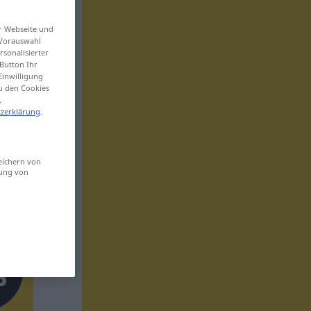
er Webseite und
 Vorauswahl
sonalisierter
Button Ihr
Einwilligung
zu den Cookies
.
zerklärung
.
eichern von
sung von