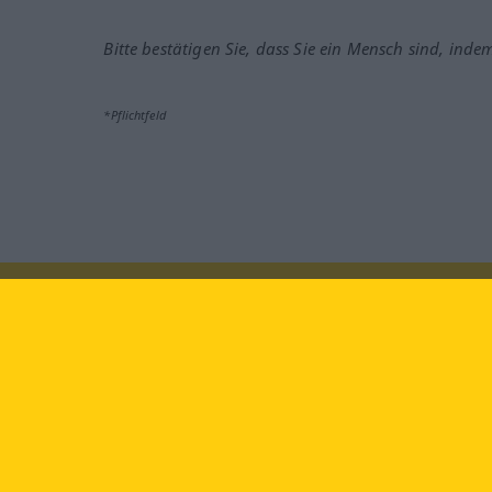
Bitte bestätigen Sie, dass Sie ein Mensch sind, inde
*Pflichtfeld
Besuchen Sie uns auf:
faceb