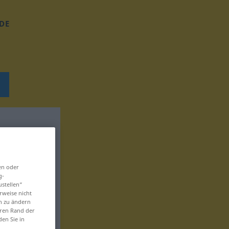
DE
en oder
g-
ustellen“
rweise nicht
en zu ändern
eren Rand der
den Sie in