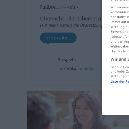
Fußbreit
m
<
-(e)s
>
Wir verwend
kommunizier
der statist
Übersicht aller Übersetzungen
immer auf I
(Für mehr Details die Übersetzung anklicken/an
Werbung die
Einverständ
jederzeit f
ni koraka...
und den Anp
Weitergehen
Hier finden
Wir und 
Beispiele
Genaue Geol
ni
koraka,
ni
pedalj
und/oder Zu
Werbung und
Liste der P