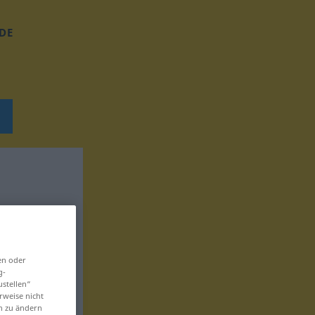
DE
en oder
g-
ustellen“
rweise nicht
en zu ändern