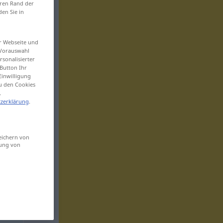
eren Rand der
den Sie in
er Webseite und
 Vorauswahl
sonalisierter
Button Ihr
Einwilligung
zu den Cookies
.
zerklärung
.
eichern von
sung von