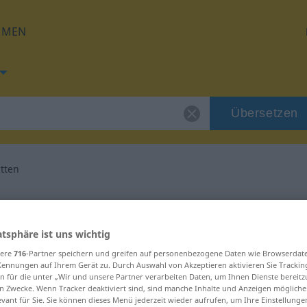
HMEN
Übersetzen
itten
 für "fortgeschritten"
atsphäre ist uns wichtig
ersetzung
sere
716
-Partner speichern und greifen auf personenbezogene Daten wie Browserdat
Kennungen auf Ihrem Gerät zu. Durch Auswahl von Akzeptieren aktivieren Sie Trackin
n für die unter „Wir und unsere Partner verarbeiten Daten, um Ihnen Dienste bereitz
Perfekt
n Zwecke. Wenn Tracker deaktiviert sind, sind manche Inhalte und Anzeigen mögliche
evant für Sie. Sie können dieses Menü jederzeit wieder aufrufen, um Ihre Einstellung