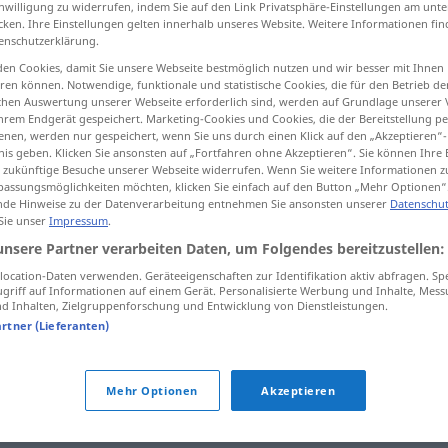
inwilligung zu widerrufen, indem Sie auf den Link Privatsphäre-Einstellungen am unt
cken. Ihre Einstellungen gelten innerhalb unseres Website. Weitere Informationen fin
enschutzerklärung.
en Cookies, damit Sie unsere Webseite bestmöglich nutzen und wir besser mit Ihnen
en können. Notwendige, funktionale und statistische Cookies, die für den Betrieb d
tippen)
ischen Auswertung unserer Webseite erforderlich sind, werden auf Grundlage unserer
hrem Endgerät gespeichert. Marketing-Cookies und Cookies, die der Bereitstellung per
nen, werden nur gespeichert, wenn Sie uns durch einen Klick auf den „Akzeptieren“-
nis geben. Klicken Sie ansonsten auf „Fortfahren ohne Akzeptieren“. Sie können Ihre 
fortschreiten
fortgeschritten → siehe „
“
ür zukünftige Besuche unserer Webseite widerrufen. Wenn Sie weitere Informationen 
assungsmöglichkeiten möchten, klicken Sie einfach auf den Button „Mehr Optionen“
de Hinweise zu der Datenverarbeitung entnehmen Sie ansonsten unserer
Datenschut
 Sie unser
Impressum
.
unsere Partner verarbeiten Daten, um Folgendes bereitzustellen:
ocation-Daten verwenden. Geräteeigenschaften zur Identifikation aktiv abfragen. Sp
griff auf Informationen auf einem Gerät. Personalisierte Werbung und Inhalte, Mes
 Inhalten, Zielgruppenforschung und Entwicklung von Dienstleistungen.
artner (Lieferanten)
tippen)
Mehr Optionen
Akzeptieren