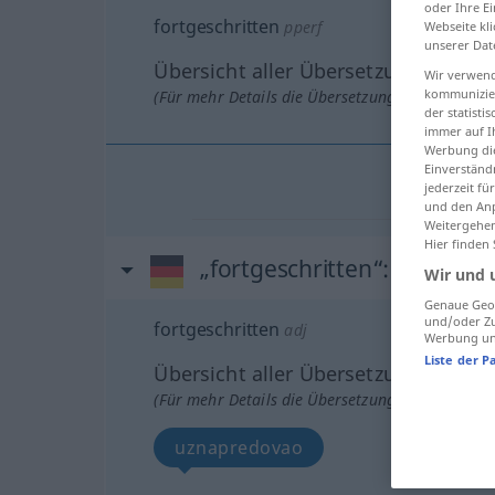
oder Ihre E
fortgeschritten
pperf
Webseite kli
unserer Dat
Übersicht aller Übersetzungen
Wir verwend
kommunizier
(Für mehr Details die Übersetzung anklicken/an
der statist
immer auf I
Werbung die
Einverständ
jederzeit f
und den Anp
Weitergehen
Hier finden
„fortgeschritten“
: Adjektiv
Wir und 
Genaue Geol
und/oder Zu
fortgeschritten
adj
Werbung und
Liste der P
Übersicht aller Übersetzungen
(Für mehr Details die Übersetzung anklicken/an
uznapredovao