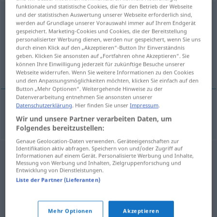
funktionale und statistische Cookies, die für den Betrieb der Webseite
Fechtmaske
f
<
Fechtmaske
;
-n
>
und der statistischen Auswertung unserer Webseite erforderlich sind,
werden auf Grundlage unserer Vorauswahl immer auf Ihrem Endgerät
gespeichert. Marketing-Cookies und Cookies, die der Bereitstellung
Übersicht aller Übersetzungen
personalisierter Werbung dienen, werden nur gespeichert, wenn Sie uns
(Für mehr Details die Übersetzung anklicken/antippen)
durch einen Klick auf den „Akzeptieren“-Button Ihr Einverständnis
geben. Klicken Sie ansonsten auf „Fortfahren ohne Akzeptieren“. Sie
können Ihre Einwilligung jederzeit für zukünftige Besuche unserer
mačevalačka maska
Webseite widerrufen. Wenn Sie weitere Informationen zu den Cookies
und den Anpassungsmöglichkeiten möchten, klicken Sie einfach auf den
Button „Mehr Optionen“. Weitergehende Hinweise zu der
Datenverarbeitung entnehmen Sie ansonsten unserer
Datenschutzerklärung
. Hier finden Sie unser
Impressum
.
mačevalačka
maska
Fechtmaske
Wir und unsere Partner verarbeiten Daten, um
Folgendes bereitzustellen:
Genaue Geolocation-Daten verwenden. Geräteeigenschaften zur
Identifikation aktiv abfragen. Speichern von und/oder Zugriff auf
Informationen auf einem Gerät. Personalisierte Werbung und Inhalte,
Messung von Werbung und Inhalten, Zielgruppenforschung und
Entwicklung von Dienstleistungen.
Liste der Partner (Lieferanten)
Mehr Optionen
Akzeptieren