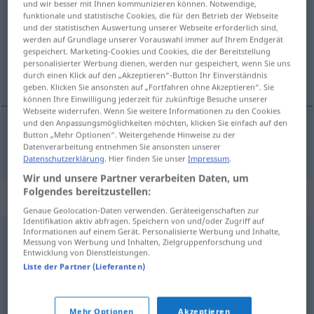
und wir besser mit Ihnen kommunizieren können. Notwendige,
funktionale und statistische Cookies, die für den Betrieb der Webseite
Übersicht aller Übersetzungen
und der statistischen Auswertung unserer Webseite erforderlich sind,
werden auf Grundlage unserer Vorauswahl immer auf Ihrem Endgerät
(Für mehr Details die Übersetzung anklicken/antippen)
gespeichert. Marketing-Cookies und Cookies, die der Bereitstellung
personalisierter Werbung dienen, werden nur gespeichert, wenn Sie uns
skoro, bezmalo, zamalo
durch einen Klick auf den „Akzeptieren“-Button Ihr Einverständnis
geben. Klicken Sie ansonsten auf „Fortfahren ohne Akzeptieren“. Sie
können Ihre Einwilligung jederzeit für zukünftige Besuche unserer
Webseite widerrufen. Wenn Sie weitere Informationen zu den Cookies
und den Anpassungsmöglichkeiten möchten, klicken Sie einfach auf den
Button „Mehr Optionen“. Weitergehende Hinweise zu der
skoro
,
bezmalo
,
zamalo
fast
Datenverarbeitung entnehmen Sie ansonsten unserer
Datenschutzerklärung
. Hier finden Sie unser
Impressum
.
Wir und unsere Partner verarbeiten Daten, um
Folgendes bereitzustellen:
Synonyme für "fast"
Genaue Geolocation-Daten verwenden. Geräteeigenschaften zur
Identifikation aktiv abfragen. Speichern von und/oder Zugriff auf
Informationen auf einem Gerät. Personalisierte Werbung und Inhalte,
Messung von Werbung und Inhalten, Zielgruppenforschung und
knapp
,
soeben
,
bald (ugs.)
,
annähernd
,
nahezu
,
kaum
Entwicklung von Dienstleistungen.
Liste der Partner (Lieferanten)
bald
,
knapp
,
annähernd
,
nahezu (geh.)
Mehr Optionen
Akzeptieren
© OpenThesaurus.de