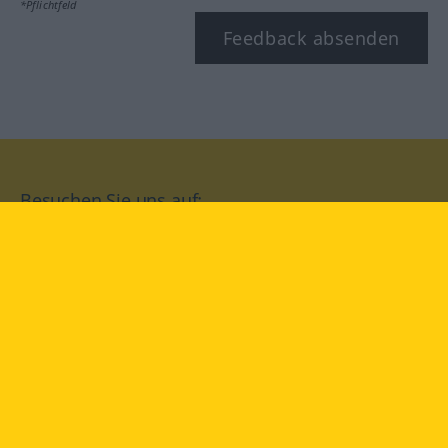
*Pflichtfeld
Feedback absenden
Besuchen Sie uns auf:
facebook
YouTube
Instagram
Langenscheidt
NUTZUNGSBEDINGUNGEN