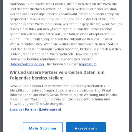
funktionale und statistische Cookies, die für den Betrieb der Webseite
Fahrtüchtigkeit
f
<
Fahrtüchtigkeit
>
und der statistischen Auswertung unserer Webseite erforderlich sind,
werden auf Grundlage unserer Vorauswahl immer auf Ihrem Endgerät
gespeichert. Marketing-Cookies und Cookies, die der Bereitstellung
Übersicht aller Übersetzungen
personalisierter Werbung dienen, werden nur gespeichert, wenn Sie uns
(Für mehr Details die Übersetzung anklicken/antippen)
durch einen Klick auf den „Akzeptieren“-Button Ihr Einverständnis
geben. Klicken Sie ansonsten auf „Fortfahren ohne Akzeptieren“. Sie
können Ihre Einwilligung jederzeit für zukünftige Besuche unserer
vozačka sposobnost
Webseite widerrufen. Wenn Sie weitere Informationen zu den Cookies
und den Anpassungsmöglichkeiten möchten, klicken Sie einfach auf den
Button „Mehr Optionen“. Weitergehende Hinweise zu der
Datenverarbeitung entnehmen Sie ansonsten unserer
Datenschutzerklärung
. Hier finden Sie unser
Impressum
.
vozačka
sposobnost
Fahrtüchtigkeit
Wir und unsere Partner verarbeiten Daten, um
Folgendes bereitzustellen:
Genaue Geolocation-Daten verwenden. Geräteeigenschaften zur
Identifikation aktiv abfragen. Speichern von und/oder Zugriff auf
Informationen auf einem Gerät. Personalisierte Werbung und Inhalte,
Messung von Werbung und Inhalten, Zielgruppenforschung und
Entwicklung von Dienstleistungen.
Liste der Partner (Lieferanten)
Mehr Optionen
Akzeptieren