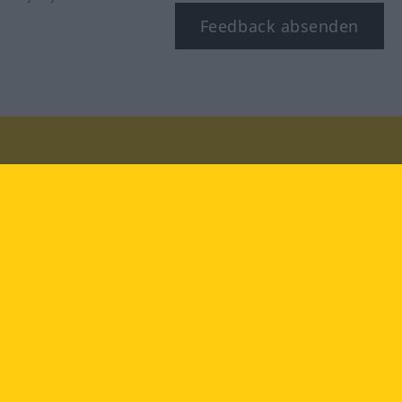
Feedback absenden
Besuchen Sie uns auf:
facebook
YouTube
Instagram
Langenscheidt
NUTZUNGSBEDINGUNGEN