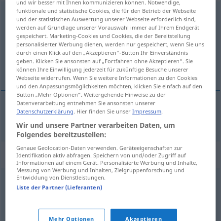
und wir besser mit Ihnen kommunizieren können. Notwendige,
funktionale und statistische Cookies, die für den Betrieb der Webseite
expedieren
und der statistischen Auswertung unserer Webseite erforderlich sind,
werden auf Grundlage unserer Vorauswahl immer auf Ihrem Endgerät
Übersicht aller Übersetzungen
gespeichert. Marketing-Cookies und Cookies, die der Bereitstellung
personalisierter Werbung dienen, werden nur gespeichert, wenn Sie uns
(Für mehr Details die Übersetzung anklicken/antippen)
durch einen Klick auf den „Akzeptieren“-Button Ihr Einverständnis
geben. Klicken Sie ansonsten auf „Fortfahren ohne Akzeptieren“. Sie
ekspedirati
können Ihre Einwilligung jederzeit für zukünftige Besuche unserer
Webseite widerrufen. Wenn Sie weitere Informationen zu den Cookies
und den Anpassungsmöglichkeiten möchten, klicken Sie einfach auf den
Button „Mehr Optionen“. Weitergehende Hinweise zu der
Datenverarbeitung entnehmen Sie ansonsten unserer
Datenschutzerklärung
. Hier finden Sie unser
Impressum
.
ekspedirati
expedieren
Wir und unsere Partner verarbeiten Daten, um
Folgendes bereitzustellen:
Genaue Geolocation-Daten verwenden. Geräteeigenschaften zur
Synonyme für "expedieren"
Identifikation aktiv abfragen. Speichern von und/oder Zugriff auf
Informationen auf einem Gerät. Personalisierte Werbung und Inhalte,
Messung von Werbung und Inhalten, Zielgruppenforschung und
Entwicklung von Dienstleistungen.
abschicken
,
aufgeben
,
übersenden
Liste der Partner (Lieferanten)
© OpenThesaurus.de
Mehr Optionen
Akzeptieren