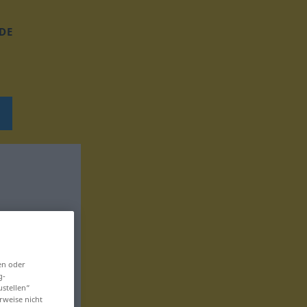
DE
en oder
g-
ustellen“
rweise nicht