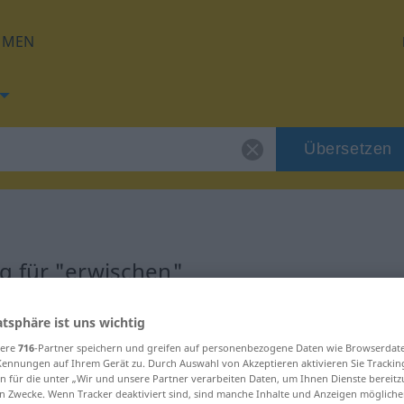
HMEN
Übersetzen
g für "erwischen"
zung
atsphäre ist uns wichtig
sere
716
-Partner speichern und greifen auf personenbezogene Daten wie Browserdat
Kennungen auf Ihrem Gerät zu. Durch Auswahl von Akzeptieren aktivieren Sie Trackin
n für die unter „Wir und unsere Partner verarbeiten Daten, um Ihnen Dienste bereitz
n Zwecke. Wenn Tracker deaktiviert sind, sind manche Inhalte und Anzeigen mögliche