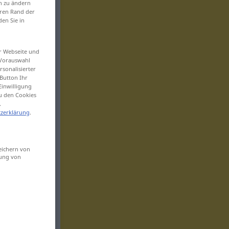
en zu ändern
eren Rand der
den Sie in
er Webseite und
 Vorauswahl
sonalisierter
Button Ihr
Einwilligung
zu den Cookies
.
zerklärung
.
eichern von
sung von