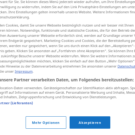
evant für Sie. Sie können dieses Menü jederzeit wieder aufrufen, um Ihre Einstellung
inwilligung zu widerrufen, indem Sie auf den Link Privatsphäre-Einstellungen am unt
cken. Ihre Einstellungen gelten innerhalb unseres Website. Weitere Informationen fin
enschutzerklärung.
en Cookies, damit Sie unsere Webseite bestmöglich nutzen und wir besser mit Ihnen
tippen)
en können. Notwendige, funktionale und statistische Cookies, die für den Betrieb d
ischen Auswertung unserer Webseite erforderlich sind, werden auf Grundlage unserer
hrem Endgerät gespeichert. Marketing-Cookies und Cookies, die der Bereitstellung per
nen, werden nur gespeichert, wenn Sie uns durch einen Klick auf den „Akzeptieren“-
nis geben. Klicken Sie ansonsten auf „Fortfahren ohne Akzeptieren“. Sie können Ihre 
ür zukünftige Besuche unserer Webseite widerrufen. Wenn Sie weitere Informationen 
assungsmöglichkeiten möchten, klicken Sie einfach auf den Button „Mehr Optionen“
erwischen
de Hinweise zu der Datenverarbeitung entnehmen Sie ansonsten unserer
Datenschut
 Sie unser
Impressum
.
unsere Partner verarbeiten Daten, um Folgendes bereitzustellen:
n"
ocation-Daten verwenden. Geräteeigenschaften zur Identifikation aktiv abfragen. Sp
griff auf Informationen auf einem Gerät. Personalisierte Werbung und Inhalte, Mes
 Inhalten, Zielgruppenforschung und Entwicklung von Dienstleistungen.
artner (Lieferanten)
kalt
erwischen
FIG
Mehr Optionen
Akzeptieren