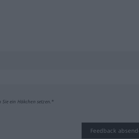
m Sie ein Häkchen setzen.*
Feedback absend