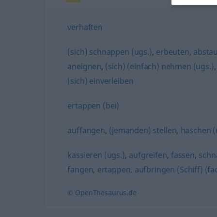
verhaften
(sich) schnappen (ugs.)
,
erbeuten
,
abstau
aneignen
,
(sich) (einfach) nehmen (ugs.)
(sich) einverleiben
ertappen (bei)
auffangen
,
(jemanden) stellen
,
haschen (
kassieren (ugs.)
,
aufgreifen
,
fassen
,
schn
fangen
,
ertappen
,
aufbringen (Schiff) (fa
© OpenThesaurus.de