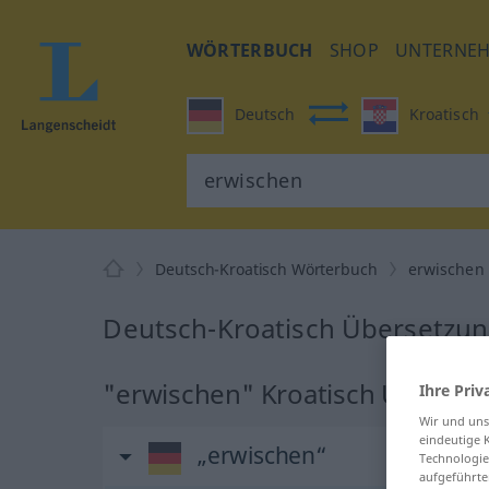
WÖRTERBUCH
SHOP
UNTERNE
Deutsch
Kroatisch
Deutsch-Kroatisch Wörterbuch
erwischen
Deutsch-Kroatisch Übersetzun
"erwischen" Kroatisch Überset
Ihre Priv
Wir und un
eindeutige 
„erwischen“
Technologie
aufgeführte