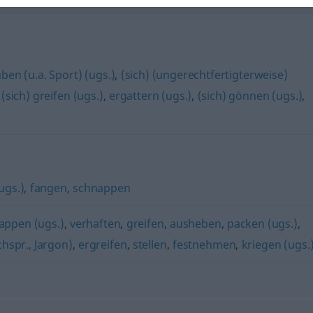
ben (u.a. Sport) (ugs.)
,
(sich) (ungerechtfertigterweise)
,
(sich) greifen (ugs.)
,
ergattern (ugs.)
,
(sich) gönnen (ugs.)
,
ugs.)
,
fangen
,
schnappen
appen (ugs.)
,
verhaften
,
greifen
,
ausheben
,
packen (ugs.)
,
chspr., Jargon)
,
ergreifen
,
stellen
,
festnehmen
,
kriegen (ugs.