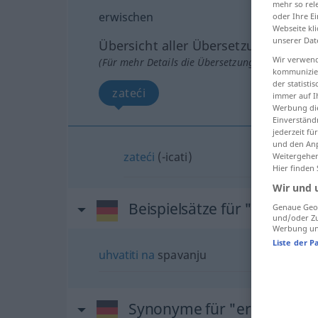
mehr so rel
erwischen
oder Ihre E
Webseite kli
unserer Dat
Übersicht aller Übersetzungen
Wir verwend
(Für mehr Details die Übersetzung anklicken/an
kommunizier
der statist
zateći
immer auf I
Werbung die
Einverständ
jederzeit f
und den Anp
zateći
(-icati)
Weitergehen
Hier finden
Wir und 
Beispielsätze für "erwische
Genaue Geol
und/oder Zu
Werbung und
Liste der P
uhvatiti
na
spavanju
Synonyme für "erwischen"