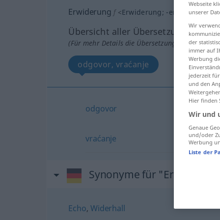
Webseite kli
Erwiderung
f
<
Erwiderung
;
-en
>
unserer Dat
Wir verwend
Übersicht aller Übersetzungen
kommunizier
(Für mehr Details die Übersetzung anklicken/an
der statist
immer auf I
Werbung die
odgovor, vraćanje
Einverständ
jederzeit f
und den Anp
Weitergehen
Hier finden
odgovor
Wir und 
Genaue Geol
und/oder Zu
vraćanje
Werbung und
Liste der P
Synonyme für "Erwiderung
Echo
,
Widerhall