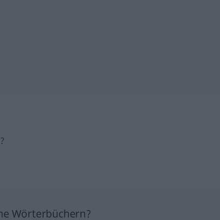
h?
ine Wörterbüchern?