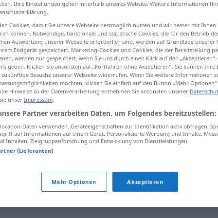
cken. Ihre Einstellungen gelten innerhalb unseres Website. Weitere Informationen fin
enschutzerklärung.
en Cookies, damit Sie unsere Webseite bestmöglich nutzen und wir besser mit Ihnen
en können. Notwendige, funktionale und statistische Cookies, die für den Betrieb d
tippen)
ischen Auswertung unserer Webseite erforderlich sind, werden auf Grundlage unserer
hrem Endgerät gespeichert. Marketing-Cookies und Cookies, die der Bereitstellung per
nen, werden nur gespeichert, wenn Sie uns durch einen Klick auf den „Akzeptieren“-
nis geben. Klicken Sie ansonsten auf „Fortfahren ohne Akzeptieren“. Sie können Ihre 
ür zukünftige Besuche unserer Webseite widerrufen. Wenn Sie weitere Informationen 
assungsmöglichkeiten möchten, klicken Sie einfach auf den Button „Mehr Optionen“
de Hinweise zu der Datenverarbeitung entnehmen Sie ansonsten unserer
Datenschut
 Sie unser
Impressum
.
Erwiderung
Antwort
unsere Partner verarbeiten Daten, um Folgendes bereitzustellen:
ocation-Daten verwenden. Geräteeigenschaften zur Identifikation aktiv abfragen. Sp
griff auf Informationen auf einem Gerät. Personalisierte Werbung und Inhalte, Mes
Erwiderung
eines Besuches
 Inhalten, Zielgruppenforschung und Entwicklung von Dienstleistungen.
artner (Lieferanten)
"
Mehr Optionen
Akzeptieren