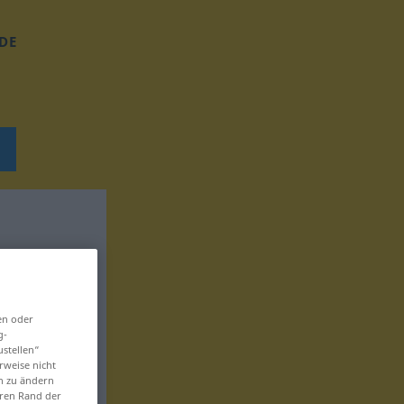
DE
en oder
g-
ustellen“
rweise nicht
en zu ändern
eren Rand der