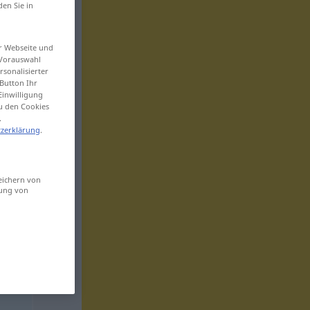
den Sie in
er Webseite und
 Vorauswahl
sonalisierter
Button Ihr
Einwilligung
zu den Cookies
.
zerklärung
.
eichern von
sung von