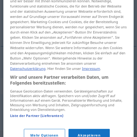
und wir besser mit Ihnen kommunizieren können. Notwendige,
funktionale und statistische Cookies, die für den Betrieb der Webseite
Übersicht aller Übersetzungen
und der statistischen Auswertung unserer Webseite erforderlich sind,
werden auf Grundlage unserer Vorauswahl immer auf Ihrem Endgerät
(Für mehr Details die Übersetzung anklicken/antippen)
gespeichert. Marketing-Cookies und Cookies, die der Bereitstellung
personalisierter Werbung dienen, werden nur gespeichert, wenn Sie uns
ugrijati
durch einen Klick auf den „Akzeptieren“-Button Ihr Einverständnis
geben. Klicken Sie ansonsten auf „Fortfahren ohne Akzeptieren“. Sie
können Ihre Einwilligung jederzeit für zukünftige Besuche unserer
Webseite widerrufen. Wenn Sie weitere Informationen zu den Cookies
und den Anpassungsmöglichkeiten möchten, klicken Sie einfach auf den
Button „Mehr Optionen“. Weitergehende Hinweise zu der
ugrijati
(-javati)
erhitzen
Datenverarbeitung entnehmen Sie ansonsten unserer
Datenschutzerklärung
. Hier finden Sie unser
Impressum
.
Wir und unsere Partner verarbeiten Daten, um
Folgendes bereitzustellen:
Synonyme für "erhitzen"
Genaue Geolocation-Daten verwenden. Geräteeigenschaften zur
Identifikation aktiv abfragen. Speichern von und/oder Zugriff auf
Informationen auf einem Gerät. Personalisierte Werbung und Inhalte,
Messung von Werbung und Inhalten, Zielgruppenforschung und
heizen
,
erwärmen
Entwicklung von Dienstleistungen.
Liste der Partner (Lieferanten)
© OpenThesaurus.de
Mehr Optionen
Akzeptieren