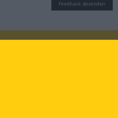
Feedback absenden
Besuchen Sie uns auf:
facebook
YouTube
Instagram
Langenscheidt
NUTZUNGSBEDINGUNGEN
DATENSCHUTZBESTIMMUNGEN