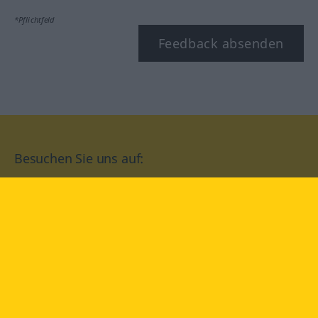
*Pflichtfeld
Feedback absenden
Besuchen Sie uns auf:
facebook
YouTube
Instagram
Langenscheidt