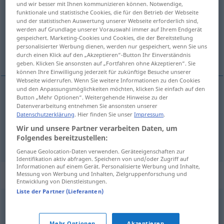
und wir besser mit Ihnen kommunizieren können. Notwendige,
funktionale und statistische Cookies, die für den Betrieb der Webseite
Übersicht aller Übersetzungen
und der statistischen Auswertung unserer Webseite erforderlich sind,
werden auf Grundlage unserer Vorauswahl immer auf Ihrem Endgerät
(Für mehr Details die Übersetzung anklicken/antippen)
gespeichert. Marketing-Cookies und Cookies, die der Bereitstellung
personalisierter Werbung dienen, werden nur gespeichert, wenn Sie uns
usuditi se...
durch einen Klick auf den „Akzeptieren“-Button Ihr Einverständnis
geben. Klicken Sie ansonsten auf „Fortfahren ohne Akzeptieren“. Sie
können Ihre Einwilligung jederzeit für zukünftige Besuche unserer
Webseite widerrufen. Wenn Sie weitere Informationen zu den Cookies
und den Anpassungsmöglichkeiten möchten, klicken Sie einfach auf den
Beispiele
Button „Mehr Optionen“. Weitergehende Hinweise zu der
Datenverarbeitung entnehmen Sie ansonsten unserer
sich erdreisten
Datenschutzerklärung
. Hier finden Sie unser
Impressum
.
Wir und unsere Partner verarbeiten Daten, um
usuditi (-uđivati)
se
, drznuti
se
Folgendes bereitzustellen:
Genaue Geolocation-Daten verwenden. Geräteeigenschaften zur
Identifikation aktiv abfragen. Speichern von und/oder Zugriff auf
Informationen auf einem Gerät. Personalisierte Werbung und Inhalte,
Synonyme für "erdreisten"
Messung von Werbung und Inhalten, Zielgruppenforschung und
Entwicklung von Dienstleistungen.
Liste der Partner (Lieferanten)
(sich) erlauben
,
(sich) unterstehen (ugs.)
,
(sich)
Mehr Optionen
Akzeptieren