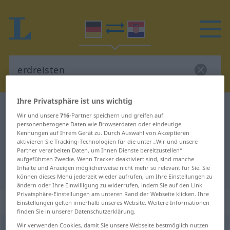
Ihre Privatsphäre ist uns wichtig
Deutsch-Kroatisch Wörterbuch
erdreisten
Wir und unsere
716
-Partner speichern und greifen auf
Deutsch-Kroatisch Übersetzung für
personenbezogene Daten wie Browserdaten oder eindeutige
Kennungen auf Ihrem Gerät zu. Durch Auswahl von Akzeptieren
"erdreisten"
aktivieren Sie Tracking-Technologien für die unter „Wir und unsere
Partner verarbeiten Daten, um Ihnen Dienste bereitzustellen“
aufgeführten Zwecke. Wenn Tracker deaktiviert sind, sind manche
Inhalte und Anzeigen möglicherweise nicht mehr so relevant für Sie. Sie
"erdreisten" Kroatisch Übersetzung
können dieses Menü jederzeit wieder aufrufen, um Ihre Einstellungen zu
ändern oder Ihre Einwilligung zu widerrufen, indem Sie auf den Link
Privatsphäre-Einstellungen am unteren Rand der Webseite klicken. Ihre
„erdreisten“
Einstellungen gelten innerhalb unseres Website. Weitere Informationen
finden Sie in unserer Datenschutzerklärung.
Wir verwenden Cookies, damit Sie unsere Webseite bestmöglich nutzen
erdreisten