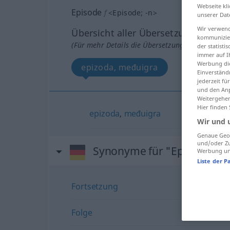
Webseite kli
Episode
f
<
Episode
;
-n
>
unserer Dat
Wir verwend
Übersicht aller Übersetzungen
kommunizier
(Für mehr Details die Übersetzung anklicken/an
der statist
immer auf I
Werbung die
epizoda, međuigra
Einverständ
jederzeit f
und den Anp
Weitergehen
Hier finden
epizoda
,
međuigra
Wir und 
Genaue Geol
und/oder Zu
Synonyme für "Episode"
Werbung und
Liste der P
Fortsetzung
Folge