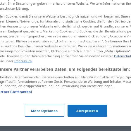
cken. Ihre Einstellungen gelten innerhalb unseres Website. Weitere Informationen fin
enschutzerklärung.
en Cookies, damit Sie unsere Webseite bestmöglich nutzen und wir besser mit Ihnen
en können. Notwendige, funktionale und statistische Cookies, die für den Betrieb d
tippen)
ischen Auswertung unserer Webseite erforderlich sind, werden auf Grundlage unserer
hrem Endgerät gespeichert. Marketing-Cookies und Cookies, die der Bereitstellung per
nen, werden nur gespeichert, wenn Sie uns durch einen Klick auf den „Akzeptieren“-
nis geben. Klicken Sie ansonsten auf „Fortfahren ohne Akzeptieren“. Sie können Ihre 
ür zukünftige Besuche unserer Webseite widerrufen. Wenn Sie weitere Informationen 
assungsmöglichkeiten möchten, klicken Sie einfach auf den Button „Mehr Optionen“
de Hinweise zu der Datenverarbeitung entnehmen Sie ansonsten unserer
Datenschut
 Sie unser
Impressum
.
Episode
unsere Partner verarbeiten Daten, um Folgendes bereitzustellen:
ocation-Daten verwenden. Geräteeigenschaften zur Identifikation aktiv abfragen. Sp
griff auf Informationen auf einem Gerät. Personalisierte Werbung und Inhalte, Mes
 Inhalten, Zielgruppenforschung und Entwicklung von Dienstleistungen.
artner (Lieferanten)
Mehr Optionen
Akzeptieren