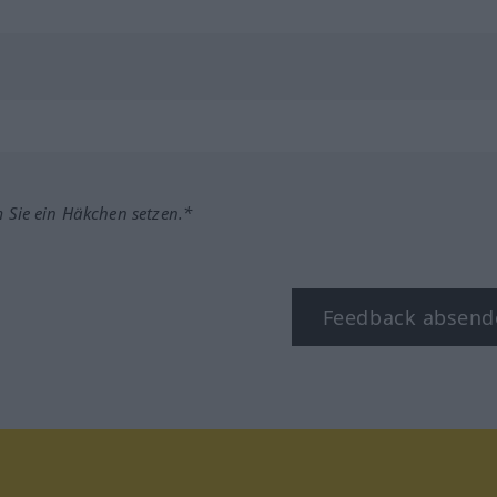
m Sie ein Häkchen setzen.*
Feedback absend