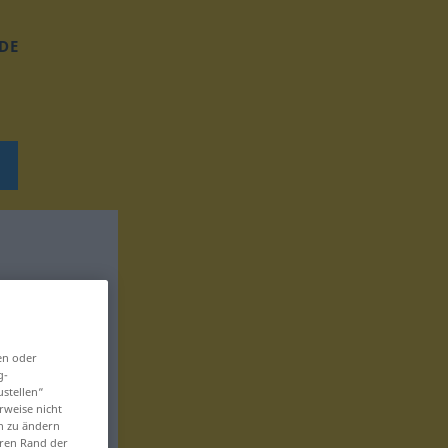
DE
en oder
g-
ustellen“
rweise nicht
en zu ändern
eren Rand der