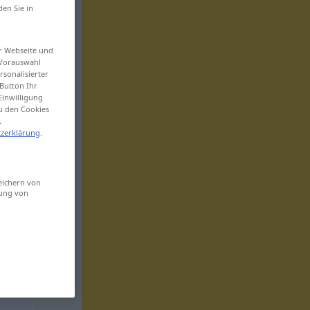
den Sie in
er Webseite und
 Vorauswahl
sonalisierter
Button Ihr
Einwilligung
zu den Cookies
.
zerklärung
.
eichern von
sung von