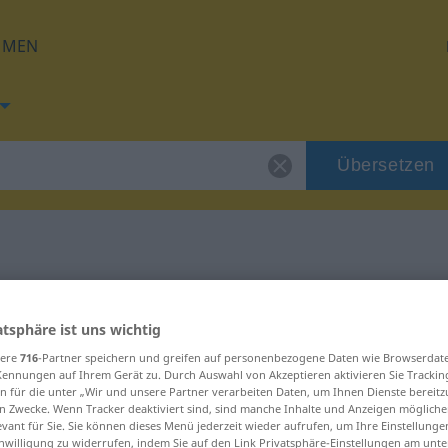
HMEN
Übersetzen
g für "Episode"
atsphäre ist uns wichtig
ng
sere
716
-Partner speichern und greifen auf personenbezogene Daten wie Browserdat
Kennungen auf Ihrem Gerät zu. Durch Auswahl von Akzeptieren aktivieren Sie Trackin
n für die unter „Wir und unsere Partner verarbeiten Daten, um Ihnen Dienste bereitz
n Zwecke. Wenn Tracker deaktiviert sind, sind manche Inhalte und Anzeigen mögliche
evant für Sie. Sie können dieses Menü jederzeit wieder aufrufen, um Ihre Einstellung
inwilligung zu widerrufen, indem Sie auf den Link Privatsphäre-Einstellungen am unt