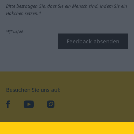
Bitte bestätigen Sie, dass Sie ein Mensch sind, indem Sie ein
Häkchen setzen.*
*Pflichtfeld
Feedback absenden
Besuchen Sie uns auf:
facebook
YouTube
Instagram