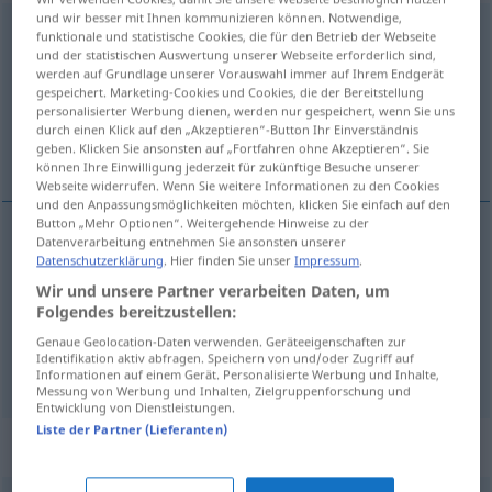
und wir besser mit Ihnen kommunizieren können. Notwendige,
entnehmen
funktionale und statistische Cookies, die für den Betrieb der Webseite
und der statistischen Auswertung unserer Webseite erforderlich sind,
Übersicht aller Übersetzungen
werden auf Grundlage unserer Vorauswahl immer auf Ihrem Endgerät
gespeichert. Marketing-Cookies und Cookies, die der Bereitstellung
(Für mehr Details die Übersetzung anklicken/antippen)
personalisierter Werbung dienen, werden nur gespeichert, wenn Sie uns
durch einen Klick auf den „Akzeptieren“-Button Ihr Einverständnis
[iz-]vaditi, uzeti , razabrati
geben. Klicken Sie ansonsten auf „Fortfahren ohne Akzeptieren“. Sie
können Ihre Einwilligung jederzeit für zukünftige Besuche unserer
Webseite widerrufen. Wenn Sie weitere Informationen zu den Cookies
und den Anpassungsmöglichkeiten möchten, klicken Sie einfach auf den
Button „Mehr Optionen“. Weitergehende Hinweise zu der
Datenverarbeitung entnehmen Sie ansonsten unserer
Datenschutzerklärung
. Hier finden Sie unser
Impressum
.
uzeti
(-imati)
entnehmen
Wir und unsere Partner verarbeiten Daten, um
Folgendes bereitzustellen:
[iz-]vaditi
entnehmen
Blut
Genaue Geolocation-Daten verwenden. Geräteeigenschaften zur
Identifikation aktiv abfragen. Speichern von und/oder Zugriff auf
razabrati
(-irati)
entnehmen
verstehen
Informationen auf einem Gerät. Personalisierte Werbung und Inhalte,
Messung von Werbung und Inhalten, Zielgruppenforschung und
Entwicklung von Dienstleistungen.
Liste der Partner (Lieferanten)
Synonyme für "entnehmen"