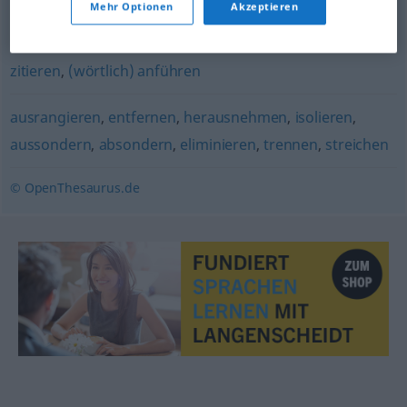
Mehr Optionen
Akzeptieren
(aus einem Text) ersehen
zitieren
,
(wörtlich) anführen
ausrangieren
,
entfernen
,
herausnehmen
,
isolieren
,
aussondern
,
absondern
,
eliminieren
,
trennen
,
streichen
© OpenThesaurus.de