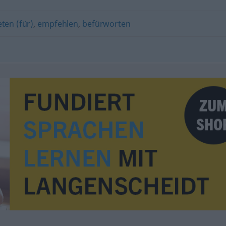
eten (für)
,
empfehlen
,
befürworten