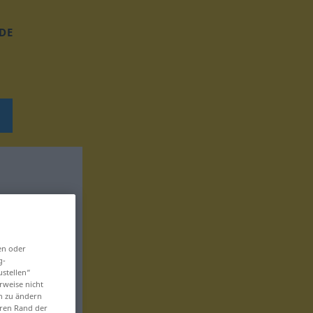
DE
en oder
g-
ustellen“
rweise nicht
en zu ändern
eren Rand der