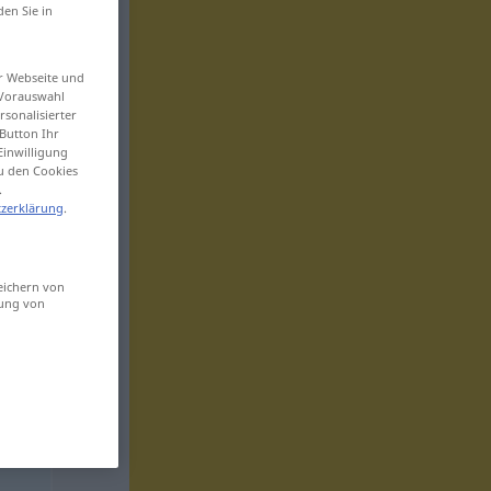
den Sie in
er Webseite und
 Vorauswahl
sonalisierter
Button Ihr
Einwilligung
zu den Cookies
.
zerklärung
.
eichern von
sung von