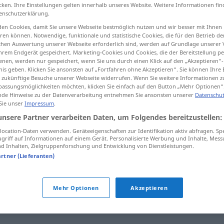
cken. Ihre Einstellungen gelten innerhalb unseres Website. Weitere Informationen fin
enschutzerklärung.
en Cookies, damit Sie unsere Webseite bestmöglich nutzen und wir besser mit Ihnen
en können. Notwendige, funktionale und statistische Cookies, die für den Betrieb d
tippen)
ischen Auswertung unserer Webseite erforderlich sind, werden auf Grundlage unserer
hrem Endgerät gespeichert. Marketing-Cookies und Cookies, die der Bereitstellung per
nen, werden nur gespeichert, wenn Sie uns durch einen Klick auf den „Akzeptieren“-
nis geben. Klicken Sie ansonsten auf „Fortfahren ohne Akzeptieren“. Sie können Ihre 
ür zukünftige Besuche unserer Webseite widerrufen. Wenn Sie weitere Informationen 
assungsmöglichkeiten möchten, klicken Sie einfach auf den Button „Mehr Optionen“
de Hinweise zu der Datenverarbeitung entnehmen Sie ansonsten unserer
Datenschut
 Sie unser
Impressum
.
engagieren
unsere Partner verarbeiten Daten, um Folgendes bereitzustellen:
ocation-Daten verwenden. Geräteeigenschaften zur Identifikation aktiv abfragen. Sp
griff auf Informationen auf einem Gerät. Personalisierte Werbung und Inhalte, Mes
"
 Inhalten, Zielgruppenforschung und Entwicklung von Dienstleistungen.
artner (Lieferanten)
hten
,
anstellen
,
beschäftigen
,
berufen (auf einen Lehrstuhl)
Mehr Optionen
Akzeptieren
 (für)
,
(sich) bemühen (um)
,
propagieren
,
(sich) einsetzen