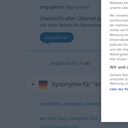
Webseite kli
engagieren
[ãgaˈʒiːrɥn]
unserer Dat
Wir verwend
Übersicht aller Übersetzungen
kommunizier
(Für mehr Details die Übersetzung anklicken/an
der statist
immer auf I
Werbung die
angažirati
Einverständ
jederzeit f
und den Anp
Weitergehen
Hier finden
angažirati
(
sich
se
)
Wir und 
Genaue Geol
und/oder Zu
Synonyme für "engagieren
Werbung und
Liste der P
einstellen
,
anheuern
,
anwerben
,
verpflic
werben (für)
,
kämpfen (für, um)
,
streiten
(für) (Hauptform)