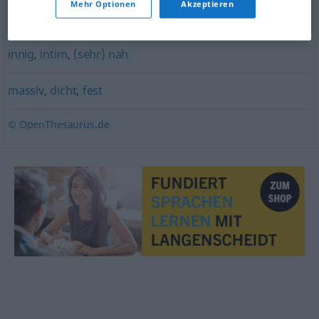
Mehr Optionen
Akzeptieren
beschränkt
,
kurzsichtig (ugs.)
,
engstirnig
innig
,
intim
,
(sehr) nah
massiv
,
dicht
,
fest
© OpenThesaurus.de