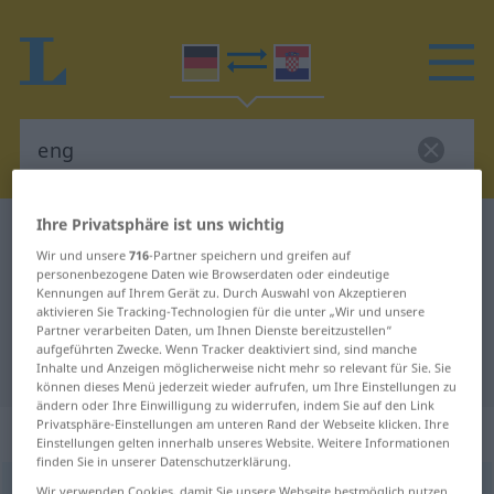
Ihre Privatsphäre ist uns wichtig
Deutsch-Kroatisch Wörterbuch
eng
Wir und unsere
716
-Partner speichern und greifen auf
Deutsch-Kroatisch Übersetzung für
personenbezogene Daten wie Browserdaten oder eindeutige
Kennungen auf Ihrem Gerät zu. Durch Auswahl von Akzeptieren
"eng"
aktivieren Sie Tracking-Technologien für die unter „Wir und unsere
Partner verarbeiten Daten, um Ihnen Dienste bereitzustellen“
aufgeführten Zwecke. Wenn Tracker deaktiviert sind, sind manche
"eng" Kroatisch Übersetzung
Inhalte und Anzeigen möglicherweise nicht mehr so relevant für Sie. Sie
können dieses Menü jederzeit wieder aufrufen, um Ihre Einstellungen zu
ändern oder Ihre Einwilligung zu widerrufen, indem Sie auf den Link
Privatsphäre-Einstellungen am unteren Rand der Webseite klicken. Ihre
„eng“
: Adjektiv
Einstellungen gelten innerhalb unseres Website. Weitere Informationen
finden Sie in unserer Datenschutzerklärung.
eng
adj
Wir verwenden Cookies, damit Sie unsere Webseite bestmöglich nutzen