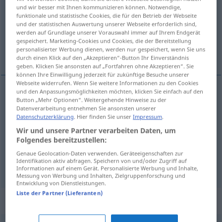
und wir besser mit Ihnen kommunizieren können. Notwendige,
funktionale und statistische Cookies, die für den Betrieb der Webseite
Übersicht aller Übersetzungen
und der statistischen Auswertung unserer Webseite erforderlich sind,
(Für mehr Details die Übersetzung anklicken/antippen)
werden auf Grundlage unserer Vorauswahl immer auf Ihrem Endgerät
gespeichert. Marketing-Cookies und Cookies, die der Bereitstellung
personalisierter Werbung dienen, werden nur gespeichert, wenn Sie uns
tijesan, uzak, prisan, tijesan
durch einen Klick auf den „Akzeptieren“-Button Ihr Einverständnis
geben. Klicken Sie ansonsten auf „Fortfahren ohne Akzeptieren“. Sie
können Ihre Einwilligung jederzeit für zukünftige Besuche unserer
Webseite widerrufen. Wenn Sie weitere Informationen zu den Cookies
und den Anpassungsmöglichkeiten möchten, klicken Sie einfach auf den
Button „Mehr Optionen“. Weitergehende Hinweise zu der
tijesan
,
uzak
eng
Datenverarbeitung entnehmen Sie ansonsten unserer
Datenschutzerklärung
. Hier finden Sie unser
Impressum
.
prisan
eng
Freund
Wir und unsere Partner verarbeiten Daten, um
Folgendes bereitzustellen:
tijesan
eng
Kleid
Genaue Geolocation-Daten verwenden. Geräteeigenschaften zur
Identifikation aktiv abfragen. Speichern von und/oder Zugriff auf
Informationen auf einem Gerät. Personalisierte Werbung und Inhalte,
Messung von Werbung und Inhalten, Zielgruppenforschung und
Entwicklung von Dienstleistungen.
Liste der Partner (Lieferanten)
Synonyme für "eng"