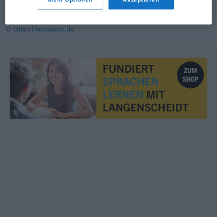
Einheit
,
Eintracht
,
Übereinstimmung
,
Harmonie
© OpenThesaurus.de