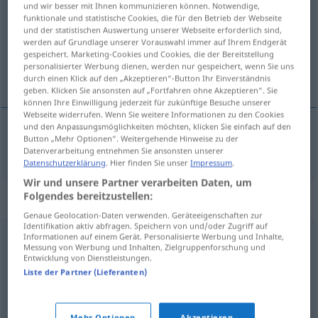
und wir besser mit Ihnen kommunizieren können. Notwendige,
funktionale und statistische Cookies, die für den Betrieb der Webseite
Übersicht aller Übersetzungen
und der statistischen Auswertung unserer Webseite erforderlich sind,
werden auf Grundlage unserer Vorauswahl immer auf Ihrem Endgerät
(Für mehr Details die Übersetzung anklicken/antippen)
gespeichert. Marketing-Cookies und Cookies, die der Bereitstellung
personalisierter Werbung dienen, werden nur gespeichert, wenn Sie uns
sloga, jedinstvo
durch einen Klick auf den „Akzeptieren“-Button Ihr Einverständnis
geben. Klicken Sie ansonsten auf „Fortfahren ohne Akzeptieren“. Sie
können Ihre Einwilligung jederzeit für zukünftige Besuche unserer
Webseite widerrufen. Wenn Sie weitere Informationen zu den Cookies
und den Anpassungsmöglichkeiten möchten, klicken Sie einfach auf den
Button „Mehr Optionen“. Weitergehende Hinweise zu der
sloga
,
jedinstvo
Einigkeit
Datenverarbeitung entnehmen Sie ansonsten unserer
Datenschutzerklärung
. Hier finden Sie unser
Impressum
.
Wir und unsere Partner verarbeiten Daten, um
Folgendes bereitzustellen:
Synonyme für "Einigkeit"
Genaue Geolocation-Daten verwenden. Geräteeigenschaften zur
Identifikation aktiv abfragen. Speichern von und/oder Zugriff auf
Informationen auf einem Gerät. Personalisierte Werbung und Inhalte,
Übereinstimmung
,
Eintracht
,
Einhelligkeit
,
Messung von Werbung und Inhalten, Zielgruppenforschung und
Entwicklung von Dienstleistungen.
Übereinkommen
,
Harmonie
,
Einmütigkeit
,
Liste der Partner (Lieferanten)
Einvernehmen
,
Einklang
,
Zustimmung
Mehr Optionen
Akzeptieren