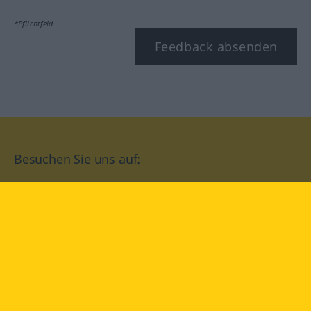
*Pflichtfeld
Feedback absenden
Besuchen Sie uns auf:
facebook
YouTube
Instagram
Langenscheidt