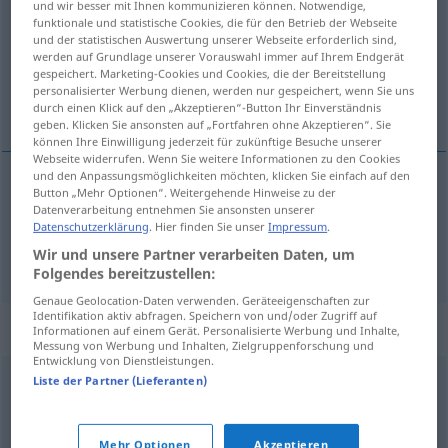
und wir besser mit Ihnen kommunizieren können. Notwendige,
funktionale und statistische Cookies, die für den Betrieb der Webseite
Übersicht aller Übersetzungen
und der statistischen Auswertung unserer Webseite erforderlich sind,
werden auf Grundlage unserer Vorauswahl immer auf Ihrem Endgerät
(Für mehr Details die Übersetzung anklicken/antippen)
gespeichert. Marketing-Cookies und Cookies, die der Bereitstellung
personalisierter Werbung dienen, werden nur gespeichert, wenn Sie uns
ograničenost, bezazlenost
durch einen Klick auf den „Akzeptieren“-Button Ihr Einverständnis
geben. Klicken Sie ansonsten auf „Fortfahren ohne Akzeptieren“. Sie
können Ihre Einwilligung jederzeit für zukünftige Besuche unserer
Webseite widerrufen. Wenn Sie weitere Informationen zu den Cookies
und den Anpassungsmöglichkeiten möchten, klicken Sie einfach auf den
Button „Mehr Optionen“. Weitergehende Hinweise zu der
ograničenost
f
Einfalt
Datenverarbeitung entnehmen Sie ansonsten unserer
Datenschutzerklärung
. Hier finden Sie unser
Impressum
.
Wir und unsere Partner verarbeiten Daten, um
bezazlenost
f
Einfalt
Folgendes bereitzustellen:
Genaue Geolocation-Daten verwenden. Geräteeigenschaften zur
Identifikation aktiv abfragen. Speichern von und/oder Zugriff auf
Synonyme für "Einfalt"
Informationen auf einem Gerät. Personalisierte Werbung und Inhalte,
Messung von Werbung und Inhalten, Zielgruppenforschung und
Entwicklung von Dienstleistungen.
Liste der Partner (Lieferanten)
Unvernunft
,
Schlichtheit
,
Dummheit
,
Torheit
© OpenThesaurus.de
Mehr Optionen
Akzeptieren