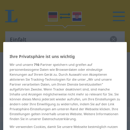
Ihre Privatsphäre ist uns wichtig
Deutsch-Kroatisch Wörterbuch
Einfalt
Wir und unsere
716
-Partner speichern und greifen auf
Deutsch-Kroatisch Übersetzung für
personenbezogene Daten wie Browserdaten oder eindeutige
Kennungen auf Ihrem Gerät zu. Durch Auswahl von Akzeptieren
"Einfalt"
aktivieren Sie Tracking-Technologien für die unter „Wir und unsere
Partner verarbeiten Daten, um Ihnen Dienste bereitzustellen“
aufgeführten Zwecke. Wenn Tracker deaktiviert sind, sind manche
Inhalte und Anzeigen möglicherweise nicht mehr so relevant für Sie. Sie
"Einfalt" Kroatisch Übersetzung
können dieses Menü jederzeit wieder aufrufen, um Ihre Einstellungen zu
ändern oder Ihre Einwilligung zu widerrufen, indem Sie auf den Link
Privatsphäre-Einstellungen am unteren Rand der Webseite klicken. Ihre
„Einfalt“
: Femininum
Einstellungen gelten innerhalb unseres Website. Weitere Informationen
finden Sie in unserer Datenschutzerklärung.
Wir verwenden Cookies, damit Sie unsere Webseite bestmöglich nutzen
Einfalt
f
<
Einfalt
>