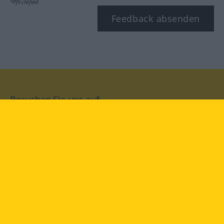
*Pflichtfeld
Feedback absenden
Besuchen Sie uns auf:
facebook
YouTube
Instagram
Langenscheidt
NUTZUNGSBEDINGUNGEN