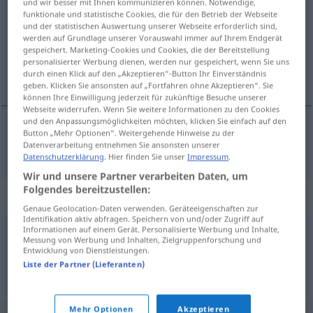
und wir besser mit Ihnen kommunizieren können. Notwendige,
funktionale und statistische Cookies, die für den Betrieb der Webseite
Übersicht aller Übersetzungen
und der statistischen Auswertung unserer Webseite erforderlich sind,
werden auf Grundlage unserer Vorauswahl immer auf Ihrem Endgerät
(Für mehr Details die Übersetzung anklicken/antippen)
gespeichert. Marketing-Cookies und Cookies, die der Bereitstellung
personalisierter Werbung dienen, werden nur gespeichert, wenn Sie uns
[iz-]ravnati, sravniti
durch einen Klick auf den „Akzeptieren“-Button Ihr Einverständnis
geben. Klicken Sie ansonsten auf „Fortfahren ohne Akzeptieren“. Sie
können Ihre Einwilligung jederzeit für zukünftige Besuche unserer
Webseite widerrufen. Wenn Sie weitere Informationen zu den Cookies
und den Anpassungsmöglichkeiten möchten, klicken Sie einfach auf den
Button „Mehr Optionen“. Weitergehende Hinweise zu der
[iz-]ravnati,
sravniti
(sravnjivati)
ebnen
Datenverarbeitung entnehmen Sie ansonsten unserer
Datenschutzerklärung
. Hier finden Sie unser
Impressum
.
Wir und unsere Partner verarbeiten Daten, um
Folgendes bereitzustellen:
Synonyme für "ebnen"
Genaue Geolocation-Daten verwenden. Geräteeigenschaften zur
Identifikation aktiv abfragen. Speichern von und/oder Zugriff auf
Informationen auf einem Gerät. Personalisierte Werbung und Inhalte,
Messung von Werbung und Inhalten, Zielgruppenforschung und
einebnen
,
abflachen
,
begradigen
Entwicklung von Dienstleistungen.
Liste der Partner (Lieferanten)
© OpenThesaurus.de
Mehr Optionen
Akzeptieren