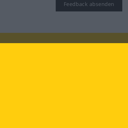
Feedback absenden
Besuchen Sie uns auf:
facebook
YouTube
Instagram
Langenscheidt
NUTZUNGSBEDINGUNGEN
DATENSCHUTZBESTIMMUNGEN