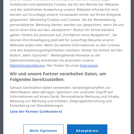
funktionale und statistische Cookies, die für den Betrieb der Webseite
Durchschlagskraft
f
<
Durchschlagskraft
;
und der statistischen Auswertung unserer Webseite erforderlich sind,
werden auf Grundlage unserer Vorauswahl immer auf Ihrem Endgerät
Durchschlagskräfte
>
gespeichert. Marketing-Cookies und Cookies, die der Bereitstellung
personalisierter Werbung dienen, werden nur gespeichert, wenn Sie uns
Übersicht aller Übersetzungen
durch einen Klick auf den „Akzeptieren“-Button Ihr Einverständnis
(Für mehr Details die Übersetzung anklicken/antippen)
geben. Klicken Sie ansonsten auf „Fortfahren ohne Akzeptieren“. Sie
können Ihre Einwilligung jederzeit für zukünftige Besuche unserer
Webseite widerrufen. Wenn Sie weitere Informationen zu den Cookies
probojna snaga
und den Anpassungsmöglichkeiten möchten, klicken Sie einfach auf den
Button „Mehr Optionen“. Weitergehende Hinweise zu der
Datenverarbeitung entnehmen Sie ansonsten unserer
Datenschutzerklärung
. Hier finden Sie unser
Impressum
.
Wir und unsere Partner verarbeiten Daten, um
probojna
snaga
Durchschlagskraft
Folgendes bereitzustellen:
Genaue Geolocation-Daten verwenden. Geräteeigenschaften zur
Identifikation aktiv abfragen. Speichern von und/oder Zugriff auf
Informationen auf einem Gerät. Personalisierte Werbung und Inhalte,
Messung von Werbung und Inhalten, Zielgruppenforschung und
Entwicklung von Dienstleistungen.
Liste der Partner (Lieferanten)
Mehr Optionen
Akzeptieren