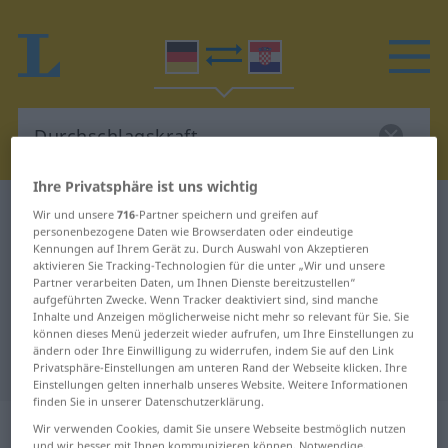
Ihre Privatsphäre ist uns wichtig
Deutsch-Kroatisch Wörterbuch
Durchschlagskraft
Wir und unsere
716
-Partner speichern und greifen auf
personenbezogene Daten wie Browserdaten oder eindeutige
Deutsch-Kroatisch Übersetzung für
Kennungen auf Ihrem Gerät zu. Durch Auswahl von Akzeptieren
aktivieren Sie Tracking-Technologien für die unter „Wir und unsere
"Durchschlagskraft"
Partner verarbeiten Daten, um Ihnen Dienste bereitzustellen“
aufgeführten Zwecke. Wenn Tracker deaktiviert sind, sind manche
Inhalte und Anzeigen möglicherweise nicht mehr so relevant für Sie. Sie
"Durchschlagskraft" Kroatisch
können dieses Menü jederzeit wieder aufrufen, um Ihre Einstellungen zu
ändern oder Ihre Einwilligung zu widerrufen, indem Sie auf den Link
Übersetzung
Privatsphäre-Einstellungen am unteren Rand der Webseite klicken. Ihre
Einstellungen gelten innerhalb unseres Website. Weitere Informationen
finden Sie in unserer Datenschutzerklärung.
„Durchschlagskraft“
: Femininum
Wir verwenden Cookies, damit Sie unsere Webseite bestmöglich nutzen
und wir besser mit Ihnen kommunizieren können. Notwendige,