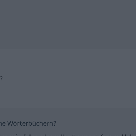
h?
ine Wörterbüchern?