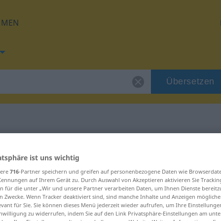
HMEN
Übersetzen
 für "Distanz"
atsphäre ist uns wichtig
sere
716
-Partner speichern und greifen auf personenbezogene Daten wie Browserdat
ng
Kennungen auf Ihrem Gerät zu. Durch Auswahl von Akzeptieren aktivieren Sie Trackin
n für die unter „Wir und unsere Partner verarbeiten Daten, um Ihnen Dienste bereitz
n Zwecke. Wenn Tracker deaktiviert sind, sind manche Inhalte und Anzeigen mögliche
evant für Sie. Sie können dieses Menü jederzeit wieder aufrufen, um Ihre Einstellung
inwilligung zu widerrufen, indem Sie auf den Link Privatsphäre-Einstellungen am unt