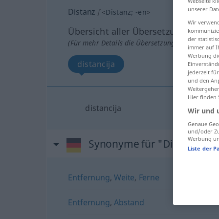
Webseite kli
unserer Dat
Distanz
f
<
Distanz
;
-en
>
Wir verwend
Übersicht aller Übersetzungen
kommunizier
der statist
(Für mehr Details die Übersetzung anklicken/an
immer auf I
Werbung die
distancija
Einverständ
jederzeit f
und den Anp
Weitergehen
Hier finden
distancija
Wir und 
Genaue Geol
und/oder Zu
Werbung und
Synonyme für "Distanz"
Liste der P
Entfernung
,
Weite
,
Ferne
Entfernung
,
Abstand