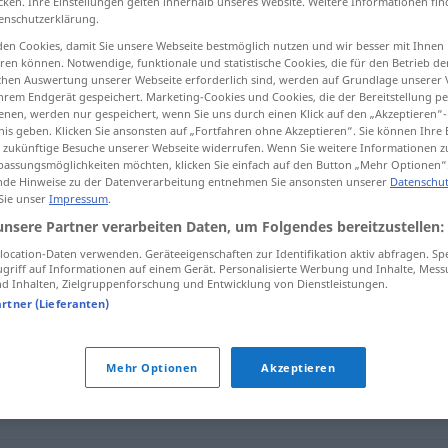
cken. Ihre Einstellungen gelten innerhalb unseres Website. Weitere Informationen fin
enschutzerklärung.
en Cookies, damit Sie unsere Webseite bestmöglich nutzen und wir besser mit Ihnen
en können. Notwendige, funktionale und statistische Cookies, die für den Betrieb d
ischen Auswertung unserer Webseite erforderlich sind, werden auf Grundlage unserer
tippen)
hrem Endgerät gespeichert. Marketing-Cookies und Cookies, die der Bereitstellung per
nen, werden nur gespeichert, wenn Sie uns durch einen Klick auf den „Akzeptieren“-
nis geben. Klicken Sie ansonsten auf „Fortfahren ohne Akzeptieren“. Sie können Ihre 
ür zukünftige Besuche unserer Webseite widerrufen. Wenn Sie weitere Informationen 
assungsmöglichkeiten möchten, klicken Sie einfach auf den Button „Mehr Optionen“
de Hinweise zu der Datenverarbeitung entnehmen Sie ansonsten unserer
Datenschut
 Sie unser
Impressum
.
Distanz
unsere Partner verarbeiten Daten, um Folgendes bereitzustellen:
ocation-Daten verwenden. Geräteeigenschaften zur Identifikation aktiv abfragen. Sp
griff auf Informationen auf einem Gerät. Personalisierte Werbung und Inhalte, Mes
 Inhalten, Zielgruppenforschung und Entwicklung von Dienstleistungen.
artner (Lieferanten)
Mehr Optionen
Akzeptieren