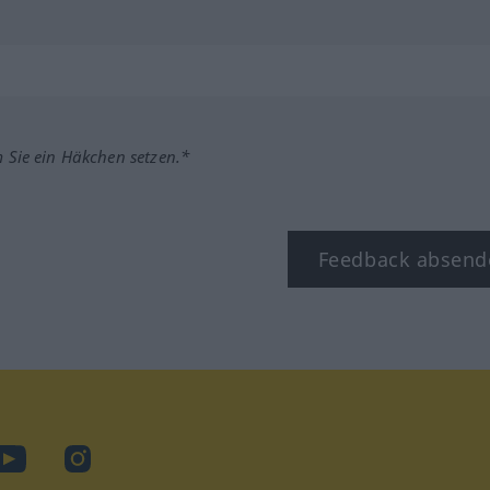
m Sie ein Häkchen setzen.*
Feedback absend
ook
YouTube
Instagram