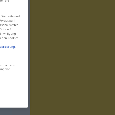
den Sie in
er Webseite und
 Vorauswahl
sonalisierter
Button Ihr
Einwilligung
zu den Cookies
.
zerklärung
.
eichern von
sung von