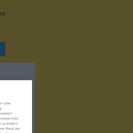
DE
en oder
g-
ustellen“
rweise nicht
en zu ändern
eren Rand der