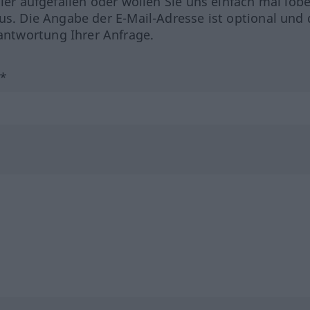
hler aufgefallen oder wollen Sie uns einfach mal lob
us. Die Angabe der E-Mail-Adresse ist optional und 
ntwortung Ihrer Anfrage.
?*