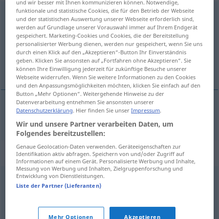
und wir besser mit Ihnen kommunizieren können. Notwendige,
funktionale und statistische Cookies, die für den Betrieb der Webseite
Diensteifer
m
<
-s
>
und der statistischen Auswertung unserer Webseite erforderlich sind,
werden auf Grundlage unserer Vorauswahl immer auf Ihrem Endgerät
Übersicht aller Übersetzungen
gespeichert. Marketing-Cookies und Cookies, die der Bereitstellung
personalisierter Werbung dienen, werden nur gespeichert, wenn Sie uns
(Für mehr Details die Übersetzung anklicken/antippen)
durch einen Klick auf den „Akzeptieren“-Button Ihr Einverständnis
geben. Klicken Sie ansonsten auf „Fortfahren ohne Akzeptieren“. Sie
udvornost
können Ihre Einwilligung jederzeit für zukünftige Besuche unserer
Webseite widerrufen. Wenn Sie weitere Informationen zu den Cookies
und den Anpassungsmöglichkeiten möchten, klicken Sie einfach auf den
Button „Mehr Optionen“. Weitergehende Hinweise zu der
Datenverarbeitung entnehmen Sie ansonsten unserer
Datenschutzerklärung
. Hier finden Sie unser
Impressum
.
udvornost
f
Diensteifer
Wir und unsere Partner verarbeiten Daten, um
Folgendes bereitzustellen:
Genaue Geolocation-Daten verwenden. Geräteeigenschaften zur
Synonyme für "Diensteifer"
Identifikation aktiv abfragen. Speichern von und/oder Zugriff auf
Informationen auf einem Gerät. Personalisierte Werbung und Inhalte,
Messung von Werbung und Inhalten, Zielgruppenforschung und
Entwicklung von Dienstleistungen.
Energie
,
Tatkraft
,
Produktivität
,
Schaffensdrang
Liste der Partner (Lieferanten)
© OpenThesaurus.de
Mehr Optionen
Akzeptieren