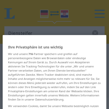
Ihre Privatsphäre ist uns wichtig
Deutsch-Kroatisch Wörterbuch
Diensteifer
Wir und unsere
716
-Partner speichern und greifen auf
Deutsch-Kroatisch Übersetzung für
personenbezogene Daten wie Browserdaten oder eindeutige
Kennungen auf Ihrem Gerät zu. Durch Auswahl von Akzeptieren
"Diensteifer"
aktivieren Sie Tracking-Technologien für die unter „Wir und unsere
Partner verarbeiten Daten, um Ihnen Dienste bereitzustellen“
aufgeführten Zwecke. Wenn Tracker deaktiviert sind, sind manche
Inhalte und Anzeigen möglicherweise nicht mehr so relevant für Sie. Sie
"Diensteifer" Kroatisch
können dieses Menü jederzeit wieder aufrufen, um Ihre Einstellungen zu
ändern oder Ihre Einwilligung zu widerrufen, indem Sie auf den Link
Übersetzung
Privatsphäre-Einstellungen am unteren Rand der Webseite klicken. Ihre
Einstellungen gelten innerhalb unseres Website. Weitere Informationen
finden Sie in unserer Datenschutzerklärung.
„Diensteifer“
: Maskulinum
Wir verwenden Cookies, damit Sie unsere Webseite bestmöglich nutzen