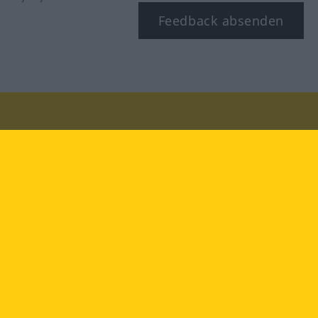
Feedback absenden
Besuchen Sie uns auf:
facebook
YouTube
Instagram
Langenscheidt
NUTZUNGSBEDINGUNGEN