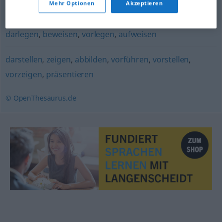
Mehr Optionen
Akzeptieren
protestieren
darlegen
,
beweisen
,
vorlegen
,
aufweisen
darstellen
,
zeigen
,
abbilden
,
vorführen
,
vorstellen
,
vorzeigen
,
präsentieren
© OpenThesaurus.de