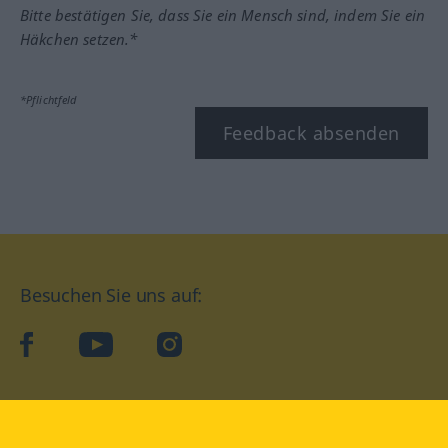
Bitte bestätigen Sie, dass Sie ein Mensch sind, indem Sie ein
Häkchen setzen.*
*Pflichtfeld
Feedback absenden
Besuchen Sie uns auf:
facebook
YouTube
Instagram