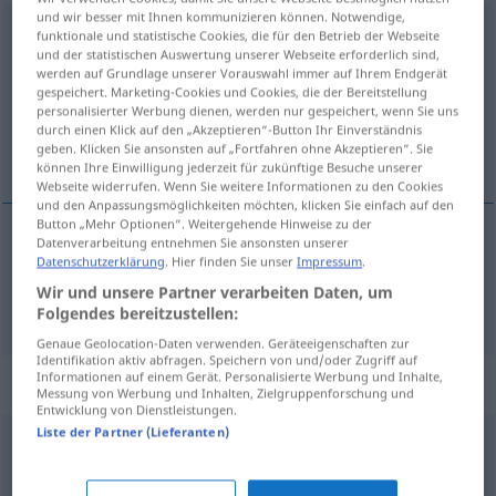
und wir besser mit Ihnen kommunizieren können. Notwendige,
demonstrieren
funktionale und statistische Cookies, die für den Betrieb der Webseite
und der statistischen Auswertung unserer Webseite erforderlich sind,
Übersicht aller Übersetzungen
werden auf Grundlage unserer Vorauswahl immer auf Ihrem Endgerät
gespeichert. Marketing-Cookies und Cookies, die der Bereitstellung
(Für mehr Details die Übersetzung anklicken/antippen)
personalisierter Werbung dienen, werden nur gespeichert, wenn Sie uns
durch einen Klick auf den „Akzeptieren“-Button Ihr Einverständnis
demonstrirati
geben. Klicken Sie ansonsten auf „Fortfahren ohne Akzeptieren“. Sie
können Ihre Einwilligung jederzeit für zukünftige Besuche unserer
Webseite widerrufen. Wenn Sie weitere Informationen zu den Cookies
und den Anpassungsmöglichkeiten möchten, klicken Sie einfach auf den
Button „Mehr Optionen“. Weitergehende Hinweise zu der
Datenverarbeitung entnehmen Sie ansonsten unserer
Datenschutzerklärung
. Hier finden Sie unser
Impressum
.
demonstrirati
(
gegen, für
/protiv, za
)
AKK
AKK
Wir und unsere Partner verarbeiten Daten, um
demonstrieren
Folgendes bereitzustellen:
Genaue Geolocation-Daten verwenden. Geräteeigenschaften zur
Identifikation aktiv abfragen. Speichern von und/oder Zugriff auf
Informationen auf einem Gerät. Personalisierte Werbung und Inhalte,
Synonyme für "demonstrieren"
Messung von Werbung und Inhalten, Zielgruppenforschung und
Entwicklung von Dienstleistungen.
Liste der Partner (Lieferanten)
zeigen