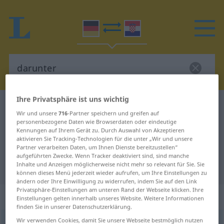
Ihre Privatsphäre ist uns wichtig
Deutsch-Kroatisch Wörterbuch
darunter
Wir und unsere
716
-Partner speichern und greifen auf
Deutsch-Kroatisch Übersetzung für
personenbezogene Daten wie Browserdaten oder eindeutige
Kennungen auf Ihrem Gerät zu. Durch Auswahl von Akzeptieren
"darunter"
aktivieren Sie Tracking-Technologien für die unter „Wir und unsere
Partner verarbeiten Daten, um Ihnen Dienste bereitzustellen“
aufgeführten Zwecke. Wenn Tracker deaktiviert sind, sind manche
Inhalte und Anzeigen möglicherweise nicht mehr so relevant für Sie. Sie
"darunter" Kroatisch Übersetzung
können dieses Menü jederzeit wieder aufrufen, um Ihre Einstellungen zu
ändern oder Ihre Einwilligung zu widerrufen, indem Sie auf den Link
Privatsphäre-Einstellungen am unteren Rand der Webseite klicken. Ihre
„darunter“
: Adverb
Einstellungen gelten innerhalb unseres Website. Weitere Informationen
finden Sie in unserer Datenschutzerklärung.
Wir verwenden Cookies, damit Sie unsere Webseite bestmöglich nutzen
darunter
adv