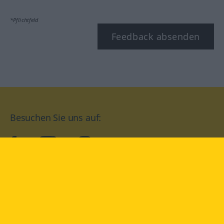
*Pflichtfeld
Feedback absenden
Besuchen Sie uns auf:
facebook
YouTube
Instagram
Langenscheidt