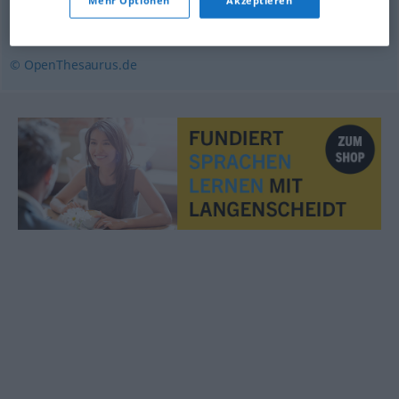
Mehr Optionen
Akzeptieren
unterhalb
,
unten
© OpenThesaurus.de