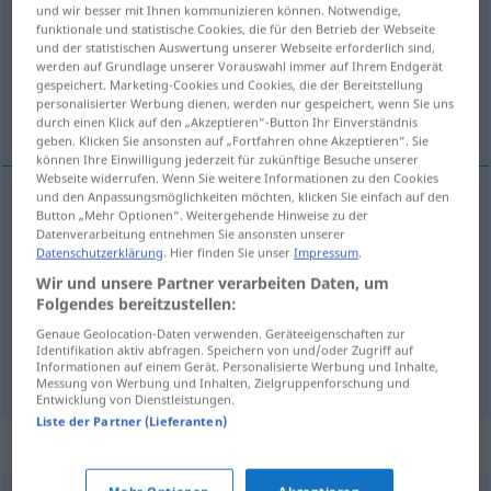
und wir besser mit Ihnen kommunizieren können. Notwendige,
funktionale und statistische Cookies, die für den Betrieb der Webseite
Übersicht aller Übersetzungen
und der statistischen Auswertung unserer Webseite erforderlich sind,
(Für mehr Details die Übersetzung anklicken/antippen)
werden auf Grundlage unserer Vorauswahl immer auf Ihrem Endgerät
gespeichert. Marketing-Cookies und Cookies, die der Bereitstellung
personalisierter Werbung dienen, werden nur gespeichert, wenn Sie uns
niže, među njima, pod tim
durch einen Klick auf den „Akzeptieren“-Button Ihr Einverständnis
geben. Klicken Sie ansonsten auf „Fortfahren ohne Akzeptieren“. Sie
können Ihre Einwilligung jederzeit für zukünftige Besuche unserer
Webseite widerrufen. Wenn Sie weitere Informationen zu den Cookies
und den Anpassungsmöglichkeiten möchten, klicken Sie einfach auf den
Button „Mehr Optionen“. Weitergehende Hinweise zu der
pod
tim(e)
darunter
Datenverarbeitung entnehmen Sie ansonsten unserer
Datenschutzerklärung
. Hier finden Sie unser
Impressum
.
niže
darunter
an Wert usw
Wir und unsere Partner verarbeiten Daten, um
Folgendes bereitzustellen:
među
njima
darunter
dabei
Genaue Geolocation-Daten verwenden. Geräteeigenschaften zur
Identifikation aktiv abfragen. Speichern von und/oder Zugriff auf
Informationen auf einem Gerät. Personalisierte Werbung und Inhalte,
Messung von Werbung und Inhalten, Zielgruppenforschung und
Entwicklung von Dienstleistungen.
Liste der Partner (Lieferanten)
Synonyme für "darunter"