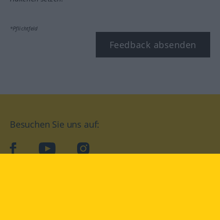
*Pflichtfeld
Feedback absenden
Besuchen Sie uns auf:
facebook
YouTube
Instagram
Langenscheidt