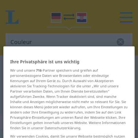
Ihre Privatsphäre ist uns wichtig
Deutsch-Kroatisch Wörterbuch
Couleur
Wir und unsere
716
-Partner speichern und greifen auf
Deutsch-Kroatisch Übersetzung für
personenbezogene Daten wie Browserdaten oder eindeutige
Kennungen auf Ihrem Gerät zu. Durch Auswahl von Akzeptieren
"Couleur"
aktivieren Sie Tracking-Technologien für die unter „Wir und unsere
Partner verarbeiten Daten, um Ihnen Dienste bereitzustellen“
aufgeführten Zwecke. Wenn Tracker deaktiviert sind, sind manche
"Couleur" Kroatisch Übersetzung
Inhalte und Anzeigen möglicherweise nicht mehr so relevant für Sie. Sie
können dieses Menü jederzeit wieder aufrufen, um Ihre Einstellungen zu
ändern oder Ihre Einwilligung zu widerrufen, indem Sie auf den Link
Privatsphäre-Einstellungen am unteren Rand der Webseite klicken. Ihre
„Couleur“
: Femininum
Einstellungen gelten innerhalb unseres Website. Weitere Informationen
finden Sie in unserer Datenschutzerklärung.
Wir verwenden Cookies, damit Sie unsere Webseite bestmöglich nutzen
Couleur
[kuˈløːr]
f
<
Couleur
;
-s
>