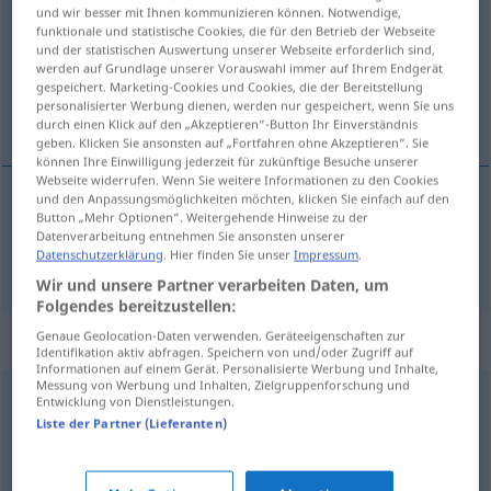
und wir besser mit Ihnen kommunizieren können. Notwendige,
funktionale und statistische Cookies, die für den Betrieb der Webseite
Übersicht aller Übersetzungen
und der statistischen Auswertung unserer Webseite erforderlich sind,
(Für mehr Details die Übersetzung anklicken/antippen)
werden auf Grundlage unserer Vorauswahl immer auf Ihrem Endgerät
gespeichert. Marketing-Cookies und Cookies, die der Bereitstellung
personalisierter Werbung dienen, werden nur gespeichert, wenn Sie uns
boja
durch einen Klick auf den „Akzeptieren“-Button Ihr Einverständnis
geben. Klicken Sie ansonsten auf „Fortfahren ohne Akzeptieren“. Sie
können Ihre Einwilligung jederzeit für zukünftige Besuche unserer
Webseite widerrufen. Wenn Sie weitere Informationen zu den Cookies
und den Anpassungsmöglichkeiten möchten, klicken Sie einfach auf den
Button „Mehr Optionen“. Weitergehende Hinweise zu der
boja
Couleur
Datenverarbeitung entnehmen Sie ansonsten unserer
Datenschutzerklärung
. Hier finden Sie unser
Impressum
.
Wir und unsere Partner verarbeiten Daten, um
Folgendes bereitzustellen:
Synonyme für "Couleur"
Genaue Geolocation-Daten verwenden. Geräteeigenschaften zur
Identifikation aktiv abfragen. Speichern von und/oder Zugriff auf
Informationen auf einem Gerät. Personalisierte Werbung und Inhalte,
Messung von Werbung und Inhalten, Zielgruppenforschung und
Entwicklung von Dienstleistungen.
Einstellung
Liste der Partner (Lieferanten)
Haltung
,
Neigung
,
Gesinnung
,
Stellung
,
Standpunkt