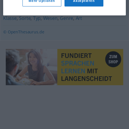
Mehr Optionen
Akzeptieren
Spezies (fachspr., lat.)
,
Gattung
,
Kategorie
,
Rubrik
,
Klasse
,
Sorte
,
Typ
,
Wesen
,
Genre
,
Art
© OpenThesaurus.de