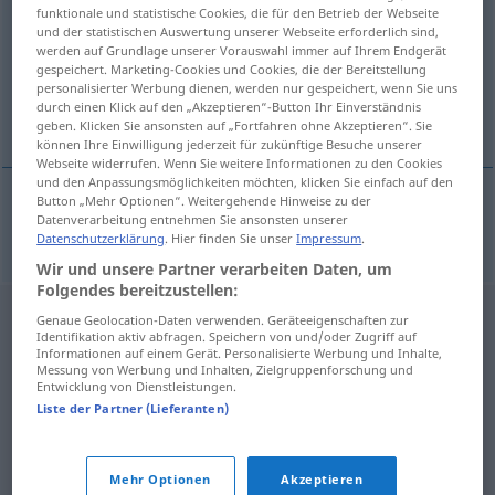
funktionale und statistische Cookies, die für den Betrieb der Webseite
und der statistischen Auswertung unserer Webseite erforderlich sind,
Übersicht aller Übersetzungen
werden auf Grundlage unserer Vorauswahl immer auf Ihrem Endgerät
(Für mehr Details die Übersetzung anklicken/antippen)
gespeichert. Marketing-Cookies und Cookies, die der Bereitstellung
personalisierter Werbung dienen, werden nur gespeichert, wenn Sie uns
durch einen Klick auf den „Akzeptieren“-Button Ihr Einverständnis
autobusna staza
geben. Klicken Sie ansonsten auf „Fortfahren ohne Akzeptieren“. Sie
können Ihre Einwilligung jederzeit für zukünftige Besuche unserer
Webseite widerrufen. Wenn Sie weitere Informationen zu den Cookies
und den Anpassungsmöglichkeiten möchten, klicken Sie einfach auf den
Button „Mehr Optionen“. Weitergehende Hinweise zu der
Datenverarbeitung entnehmen Sie ansonsten unserer
autobusna
staza
Busspur
Datenschutzerklärung
. Hier finden Sie unser
Impressum
.
Wir und unsere Partner verarbeiten Daten, um
Folgendes bereitzustellen:
Genaue Geolocation-Daten verwenden. Geräteeigenschaften zur
Identifikation aktiv abfragen. Speichern von und/oder Zugriff auf
Informationen auf einem Gerät. Personalisierte Werbung und Inhalte,
Messung von Werbung und Inhalten, Zielgruppenforschung und
Entwicklung von Dienstleistungen.
Liste der Partner (Lieferanten)
Mehr Optionen
Akzeptieren