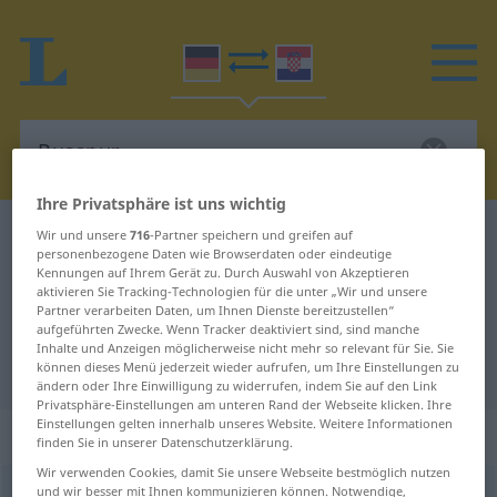
Ihre Privatsphäre ist uns wichtig
Deutsch-Kroatisch Wörterbuch
Busspur
Wir und unsere
716
-Partner speichern und greifen auf
personenbezogene Daten wie Browserdaten oder eindeutige
Deutsch-Kroatisch Übersetzung für
Kennungen auf Ihrem Gerät zu. Durch Auswahl von Akzeptieren
aktivieren Sie Tracking-Technologien für die unter „Wir und unsere
"Busspur"
Partner verarbeiten Daten, um Ihnen Dienste bereitzustellen“
aufgeführten Zwecke. Wenn Tracker deaktiviert sind, sind manche
Inhalte und Anzeigen möglicherweise nicht mehr so relevant für Sie. Sie
"Busspur" Kroatisch Übersetzung
können dieses Menü jederzeit wieder aufrufen, um Ihre Einstellungen zu
ändern oder Ihre Einwilligung zu widerrufen, indem Sie auf den Link
Privatsphäre-Einstellungen am unteren Rand der Webseite klicken. Ihre
Einstellungen gelten innerhalb unseres Website. Weitere Informationen
„Busspur“
: Femininum
finden Sie in unserer Datenschutzerklärung.
Wir verwenden Cookies, damit Sie unsere Webseite bestmöglich nutzen
und wir besser mit Ihnen kommunizieren können. Notwendige,
Busspur
f
<
Busspur
;
-en
>