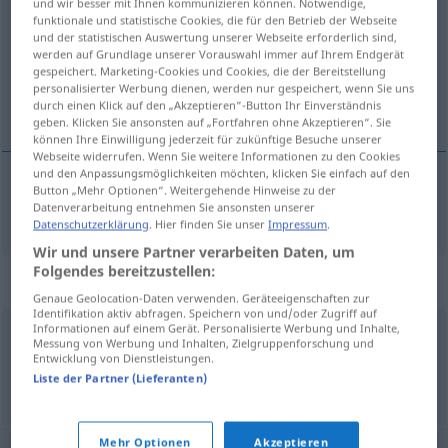
und wir besser mit Ihnen kommunizieren können. Notwendige,
funktionale und statistische Cookies, die für den Betrieb der Webseite
Übersicht aller Übersetzungen
und der statistischen Auswertung unserer Webseite erforderlich sind,
werden auf Grundlage unserer Vorauswahl immer auf Ihrem Endgerät
(Für mehr Details die Übersetzung anklicken/antippen)
gespeichert. Marketing-Cookies und Cookies, die der Bereitstellung
personalisierter Werbung dienen, werden nur gespeichert, wenn Sie uns
šetnja
durch einen Klick auf den „Akzeptieren“-Button Ihr Einverständnis
geben. Klicken Sie ansonsten auf „Fortfahren ohne Akzeptieren“. Sie
können Ihre Einwilligung jederzeit für zukünftige Besuche unserer
Webseite widerrufen. Wenn Sie weitere Informationen zu den Cookies
und den Anpassungsmöglichkeiten möchten, klicken Sie einfach auf den
Button „Mehr Optionen“. Weitergehende Hinweise zu der
šetnja
Bummel
Datenverarbeitung entnehmen Sie ansonsten unserer
Datenschutzerklärung
. Hier finden Sie unser
Impressum
.
Wir und unsere Partner verarbeiten Daten, um
Folgendes bereitzustellen:
Synonyme für "Bummel"
Genaue Geolocation-Daten verwenden. Geräteeigenschaften zur
Identifikation aktiv abfragen. Speichern von und/oder Zugriff auf
Informationen auf einem Gerät. Personalisierte Werbung und Inhalte,
Messung von Werbung und Inhalten, Zielgruppenforschung und
Spaziergang
,
Gang
Entwicklung von Dienstleistungen.
Liste der Partner (Lieferanten)
© OpenThesaurus.de
Mehr Optionen
Akzeptieren