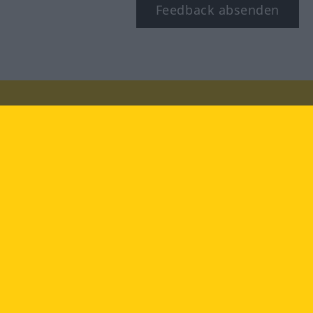
Feedback absenden
Besuchen Sie uns auf:
facebook
YouTube
Instagram
Langenscheidt
NUTZUNGSBEDINGUNGEN
DATENSCHUTZBESTIMMUNGEN