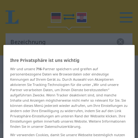
Ihre Privatsphäre ist uns wichtig
Deutsch-Kroatisch Wörterbuch
Bezeichnung
Wir und unsere
716
-Partner speichern und greifen auf
Deutsch-Kroatisch Übersetzung für
personenbezogene Daten wie Browserdaten oder eindeutige
Kennungen auf Ihrem Gerät zu. Durch Auswahl von Akzeptieren
"Bezeichnung"
aktivieren Sie Tracking-Technologien für die unter „Wir und unsere
Partner verarbeiten Daten, um Ihnen Dienste bereitzustellen“
aufgeführten Zwecke. Wenn Tracker deaktiviert sind, sind manche
Inhalte und Anzeigen möglicherweise nicht mehr so relevant für Sie. Sie
"Bezeichnung" Kroatisch
können dieses Menü jederzeit wieder aufrufen, um Ihre Einstellungen zu
ändern oder Ihre Einwilligung zu widerrufen, indem Sie auf den Link
Übersetzung
Privatsphäre-Einstellungen am unteren Rand der Webseite klicken. Ihre
Einstellungen gelten innerhalb unseres Website. Weitere Informationen
finden Sie in unserer Datenschutzerklärung.
„Bezeichnung“
: Femininum
Wir verwenden Cookies, damit Sie unsere Webseite bestmöglich nutzen