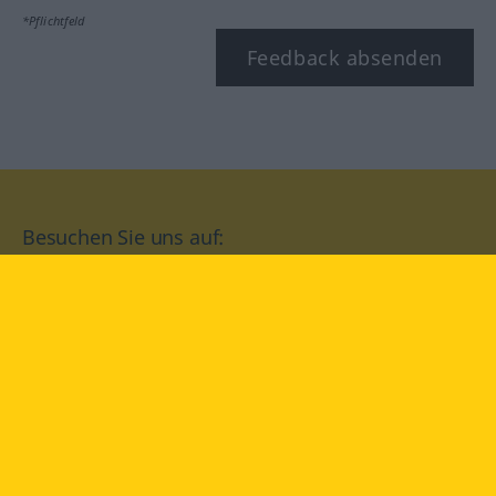
*Pflichtfeld
Feedback absenden
Besuchen Sie uns auf:
facebook
YouTube
Instagram
Langenscheidt
NUTZUNGSBEDINGUNGEN