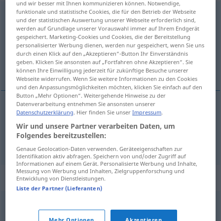
und wir besser mit Ihnen kommunizieren können. Notwendige,
funktionale und statistische Cookies, die für den Betrieb der Webseite
Bezeichnung
f
<
Bezeichnung
;
-en
>
und der statistischen Auswertung unserer Webseite erforderlich sind,
werden auf Grundlage unserer Vorauswahl immer auf Ihrem Endgerät
Übersicht aller Übersetzungen
gespeichert. Marketing-Cookies und Cookies, die der Bereitstellung
personalisierter Werbung dienen, werden nur gespeichert, wenn Sie uns
(Für mehr Details die Übersetzung anklicken/antippen)
durch einen Klick auf den „Akzeptieren“-Button Ihr Einverständnis
geben. Klicken Sie ansonsten auf „Fortfahren ohne Akzeptieren“. Sie
oznaka, naziv
können Ihre Einwilligung jederzeit für zukünftige Besuche unserer
Webseite widerrufen. Wenn Sie weitere Informationen zu den Cookies
und den Anpassungsmöglichkeiten möchten, klicken Sie einfach auf den
Button „Mehr Optionen“. Weitergehende Hinweise zu der
Datenverarbeitung entnehmen Sie ansonsten unserer
Datenschutzerklärung
. Hier finden Sie unser
Impressum
.
oznaka
Bezeichnung
Wir und unsere Partner verarbeiten Daten, um
Folgendes bereitzustellen:
naziv
Bezeichnung
Name
Genaue Geolocation-Daten verwenden. Geräteeigenschaften zur
Identifikation aktiv abfragen. Speichern von und/oder Zugriff auf
Informationen auf einem Gerät. Personalisierte Werbung und Inhalte,
Messung von Werbung und Inhalten, Zielgruppenforschung und
Synonyme für "Bezeichnung"
Entwicklung von Dienstleistungen.
Liste der Partner (Lieferanten)
Name
,
Begriff
Mehr Optionen
Akzeptieren