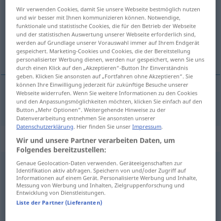
Wir verwenden Cookies, damit Sie unsere Webseite bestmöglich nutzen
Übersicht aller Übersetzungen
und wir besser mit Ihnen kommunizieren können. Notwendige,
funktionale und statistische Cookies, die für den Betrieb der Webseite
(Für mehr Details die Übersetzung anklicken/antippen)
und der statistischen Auswertung unserer Webseite erforderlich sind,
werden auf Grundlage unserer Vorauswahl immer auf Ihrem Endgerät
svjestan
gespeichert. Marketing-Cookies und Cookies, die der Bereitstellung
personalisierter Werbung dienen, werden nur gespeichert, wenn Sie uns
durch einen Klick auf den „Akzeptieren“-Button Ihr Einverständnis
geben. Klicken Sie ansonsten auf „Fortfahren ohne Akzeptieren“. Sie
können Ihre Einwilligung jederzeit für zukünftige Besuche unserer
Webseite widerrufen. Wenn Sie weitere Informationen zu den Cookies
svjestan
bewusst
und den Anpassungsmöglichkeiten möchten, klicken Sie einfach auf den
Button „Mehr Optionen“. Weitergehende Hinweise zu der
Datenverarbeitung entnehmen Sie ansonsten unserer
Datenschutzerklärung
. Hier finden Sie unser
Impressum
.
„bewusst“
: Adverb
Wir und unsere Partner verarbeiten Daten, um
Folgendes bereitzustellen:
Genaue Geolocation-Daten verwenden. Geräteeigenschaften zur
bewusst
adv
Identifikation aktiv abfragen. Speichern von und/oder Zugriff auf
Informationen auf einem Gerät. Personalisierte Werbung und Inhalte,
Übersicht aller Übersetzungen
Messung von Werbung und Inhalten, Zielgruppenforschung und
Entwicklung von Dienstleistungen.
(Für mehr Details die Übersetzung anklicken/antippen)
Liste der Partner (Lieferanten)
svjesno, izvjesni