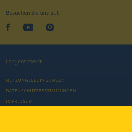
Besuchen Sie uns auf:
facebook
YouTube
Instagram
Langenscheidt
NUTZUNGSBEDINGUNGEN
DATENSCHUTZBESTIMMUNGEN
IMPRESSUM
PRIVATSPHÄRE-EINSTELLUNGEN
LATEINWÖRTERBUCH MIT CODE