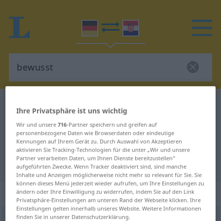
Deutsch-Kroatisch Wörterbuch
bewusst
Ihre Privatsphäre ist uns wichtig
Deutsch-Kroatisch Übersetzung für
Wir und unsere
716
-Partner speichern und greifen auf
personenbezogene Daten wie Browserdaten oder eindeutige
"bewusst"
Kennungen auf Ihrem Gerät zu. Durch Auswahl von Akzeptieren
aktivieren Sie Tracking-Technologien für die unter „Wir und unsere
Partner verarbeiten Daten, um Ihnen Dienste bereitzustellen“
"bewusst" Kroatisch Übersetzung
aufgeführten Zwecke. Wenn Tracker deaktiviert sind, sind manche
Inhalte und Anzeigen möglicherweise nicht mehr so relevant für Sie. Sie
können dieses Menü jederzeit wieder aufrufen, um Ihre Einstellungen zu
„bewusst“
: Adjektiv
ändern oder Ihre Einwilligung zu widerrufen, indem Sie auf den Link
Privatsphäre-Einstellungen am unteren Rand der Webseite klicken. Ihre
Einstellungen gelten innerhalb unseres Website. Weitere Informationen
finden Sie in unserer Datenschutzerklärung.
bewusst
adj