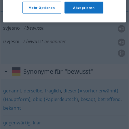
Mehr Optionen
Akzeptieren
svjesno
bewusst
izvjesni
bewusst
genannter
Synonyme für "bewusst"
genannt
,
derselbe
,
fraglich
,
dieser (= vorher erwähnt)
(Hauptform)
,
obig (Papierdeutsch)
,
besagt
,
betreffend
,
bekannt
gegenwärtig
,
klar