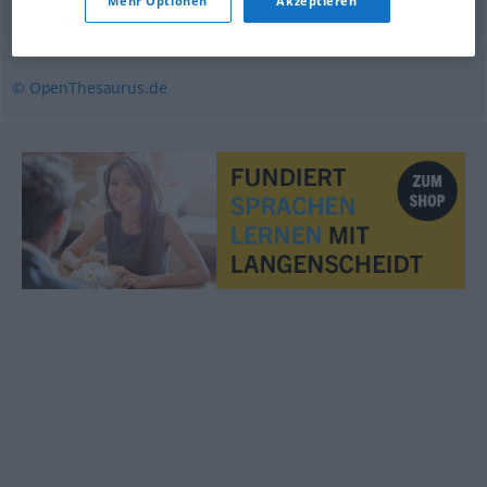
Mehr Optionen
Akzeptieren
vorsehen
© OpenThesaurus.de