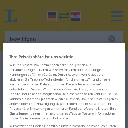
Ihre Privatsphäre ist uns wichtig
Deutsch-Kroatisch Wörterbuch
bewilligen
Wir und unsere
716
-Partner speichern und greifen auf
Deutsch-Kroatisch Übersetzung für
personenbezogene Daten wie Browserdaten oder eindeutige
Kennungen auf Ihrem Gerät zu. Durch Auswahl von Akzeptieren
"bewilligen"
aktivieren Sie Tracking-Technologien für die unter „Wir und unsere
Partner verarbeiten Daten, um Ihnen Dienste bereitzustellen“
aufgeführten Zwecke. Wenn Tracker deaktiviert sind, sind manche
Inhalte und Anzeigen möglicherweise nicht mehr so relevant für Sie. Sie
"bewilligen" Kroatisch Übersetzung
können dieses Menü jederzeit wieder aufrufen, um Ihre Einstellungen zu
ändern oder Ihre Einwilligung zu widerrufen, indem Sie auf den Link
Privatsphäre-Einstellungen am unteren Rand der Webseite klicken. Ihre
„bewilligen“
Einstellungen gelten innerhalb unseres Website. Weitere Informationen
finden Sie in unserer Datenschutzerklärung.
Wir verwenden Cookies, damit Sie unsere Webseite bestmöglich nutzen
bewilligen