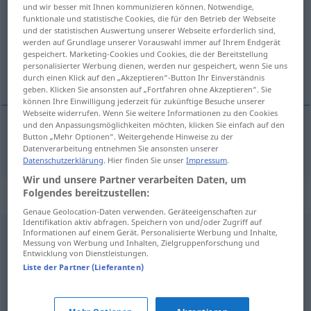
und wir besser mit Ihnen kommunizieren können. Notwendige,
funktionale und statistische Cookies, die für den Betrieb der Webseite
Übersicht aller Übersetzungen
und der statistischen Auswertung unserer Webseite erforderlich sind,
(Für mehr Details die Übersetzung anklicken/antippen)
werden auf Grundlage unserer Vorauswahl immer auf Ihrem Endgerät
gespeichert. Marketing-Cookies und Cookies, die der Bereitstellung
personalisierter Werbung dienen, werden nur gespeichert, wenn Sie uns
odobriti
durch einen Klick auf den „Akzeptieren“-Button Ihr Einverständnis
geben. Klicken Sie ansonsten auf „Fortfahren ohne Akzeptieren“. Sie
können Ihre Einwilligung jederzeit für zukünftige Besuche unserer
Webseite widerrufen. Wenn Sie weitere Informationen zu den Cookies
und den Anpassungsmöglichkeiten möchten, klicken Sie einfach auf den
Button „Mehr Optionen“. Weitergehende Hinweise zu der
odobriti
(-bravati)
bewilligen
Datenverarbeitung entnehmen Sie ansonsten unserer
Datenschutzerklärung
. Hier finden Sie unser
Impressum
.
Wir und unsere Partner verarbeiten Daten, um
Folgendes bereitzustellen:
Synonyme für "bewilligen"
Genaue Geolocation-Daten verwenden. Geräteeigenschaften zur
Identifikation aktiv abfragen. Speichern von und/oder Zugriff auf
Informationen auf einem Gerät. Personalisierte Werbung und Inhalte,
erlauben
,
sanktionieren (fachspr.)
,
gestatten
,
Messung von Werbung und Inhalten, Zielgruppenforschung und
Entwicklung von Dienstleistungen.
ermöglichen
,
zulassen
,
gewähren
,
lassen
Liste der Partner (Lieferanten)
bereitstellen