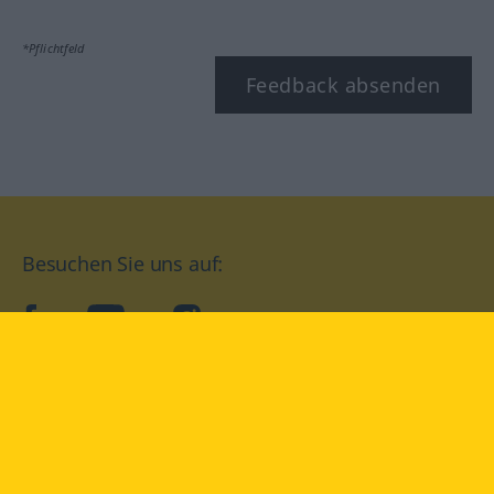
*Pflichtfeld
Feedback absenden
Besuchen Sie uns auf:
facebook
YouTube
Instagram
Langenscheidt