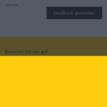
*Pflichtfeld
Feedback absenden
Besuchen Sie uns auf:
facebook
YouTube
Instagram
Langenscheidt
NUTZUNGSBEDINGUNGEN