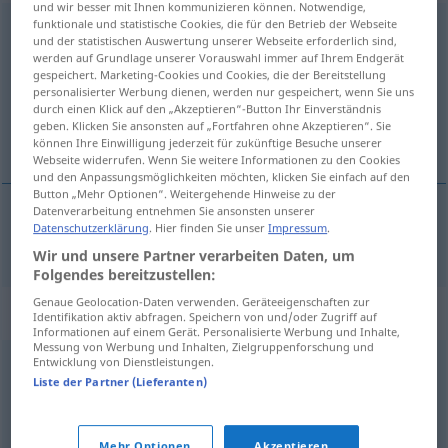
und wir besser mit Ihnen kommunizieren können. Notwendige,
funktionale und statistische Cookies, die für den Betrieb der Webseite
Beteuerung
f
<
Beteuerung
;
-en
>
und der statistischen Auswertung unserer Webseite erforderlich sind,
werden auf Grundlage unserer Vorauswahl immer auf Ihrem Endgerät
Übersicht aller Übersetzungen
gespeichert. Marketing-Cookies und Cookies, die der Bereitstellung
(Für mehr Details die Übersetzung anklicken/antippen)
personalisierter Werbung dienen, werden nur gespeichert, wenn Sie uns
durch einen Klick auf den „Akzeptieren“-Button Ihr Einverständnis
geben. Klicken Sie ansonsten auf „Fortfahren ohne Akzeptieren“. Sie
preklinjanje, uvjeravanje
können Ihre Einwilligung jederzeit für zukünftige Besuche unserer
Webseite widerrufen. Wenn Sie weitere Informationen zu den Cookies
und den Anpassungsmöglichkeiten möchten, klicken Sie einfach auf den
Button „Mehr Optionen“. Weitergehende Hinweise zu der
Datenverarbeitung entnehmen Sie ansonsten unserer
Datenschutzerklärung
. Hier finden Sie unser
Impressum
.
preklinjanje
, uvjeravanje
Beteuerung
Wir und unsere Partner verarbeiten Daten, um
Folgendes bereitzustellen:
Genaue Geolocation-Daten verwenden. Geräteeigenschaften zur
Synonyme für "Beteuerung"
Identifikation aktiv abfragen. Speichern von und/oder Zugriff auf
Informationen auf einem Gerät. Personalisierte Werbung und Inhalte,
Messung von Werbung und Inhalten, Zielgruppenforschung und
Entwicklung von Dienstleistungen.
Mitteilung
Liste der Partner (Lieferanten)
Versprechen
,
Zusicherung
,
Versicherung
Mehr Optionen
Akzeptieren