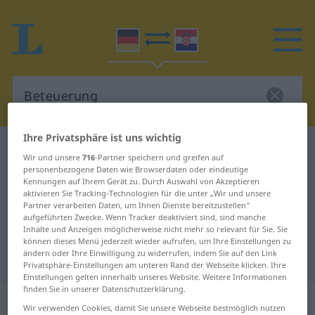
Ihre Privatsphäre ist uns wichtig
Deutsch-Kroatisch Wörterbuch
Beteuerung
Wir und unsere
716
-Partner speichern und greifen auf
Deutsch-Kroatisch Übersetzung für
personenbezogene Daten wie Browserdaten oder eindeutige
Kennungen auf Ihrem Gerät zu. Durch Auswahl von Akzeptieren
"Beteuerung"
aktivieren Sie Tracking-Technologien für die unter „Wir und unsere
Partner verarbeiten Daten, um Ihnen Dienste bereitzustellen“
aufgeführten Zwecke. Wenn Tracker deaktiviert sind, sind manche
Inhalte und Anzeigen möglicherweise nicht mehr so relevant für Sie. Sie
"Beteuerung" Kroatisch
können dieses Menü jederzeit wieder aufrufen, um Ihre Einstellungen zu
ändern oder Ihre Einwilligung zu widerrufen, indem Sie auf den Link
Übersetzung
Privatsphäre-Einstellungen am unteren Rand der Webseite klicken. Ihre
Einstellungen gelten innerhalb unseres Website. Weitere Informationen
finden Sie in unserer Datenschutzerklärung.
„Beteuerung“
: Femininum
Wir verwenden Cookies, damit Sie unsere Webseite bestmöglich nutzen